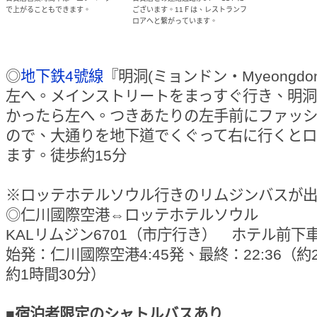
で上がることもできます。
ございます。11Ｆは、レストランフ
ロアへと繋がっています。
◎
地下鉄4號線
『明洞(ミョンドン・Myeongdo
左へ。メインストリートをまっすぐ行き、明洞
かったら左へ。つきあたりの左手前にファッ
ので、大通りを地下道でくぐって右に行くと
ます。徒歩約15分
※ロッテホテルソウル行きのリムジンバスが
◎仁川國際空港⇔ロッテホテルソウル
KALリムジン6701（市庁行き） ホテル前下
始発：仁川國際空港4:45発、最終：22:36（
約1時間30分）
■宿泊者限定のシャトルバスあり