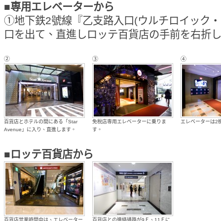
■専用エレベーターから
①地下鉄2號線『乙支路入口(ウルチロイック・Eulji
口を出て、
直進しロッテ百貨店の手前を右折
②
③
④
百貨店とホテルの間にある「Star
免稅店専用エレベーターに乗りま
エレベーターは2
Avenue」に入り、直進します。
す。
■ロッテ百貨店から
百貨店営業時間中は、エレベーター
百貨店との連絡通路が9Ｆ、11Ｆに