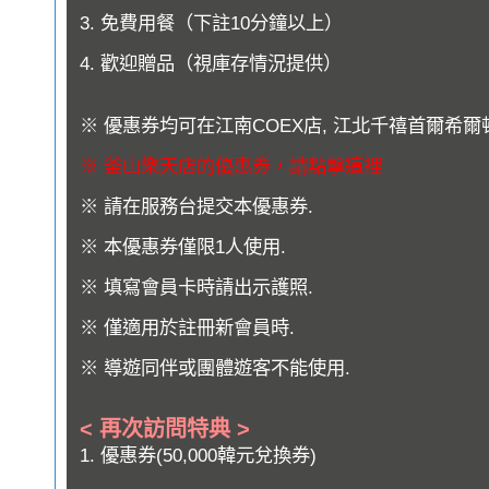
3. 免費用餐（下註10分鐘以上）
4. 歡迎贈品（視庫存情況提供）
※ 優惠券均可在江南COEX店, 江北千禧首爾希爾
※ 釜山樂天店的優惠券，請點擊這裡
※ 請在服務台提交本優惠券.
※ 本優惠券僅限1人使用.
※ 填寫會員卡時請出示護照.
※ 僅適用於註冊新會員時.
※ 導遊同伴或團體遊客不能使用.
< 再次訪問特典 >
1. 優惠券(50,000韓元兌換券)