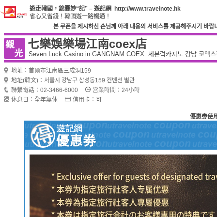
遊走韓國，錦囊妙“記” – 遊記網 http://www.travelnote.hk
省心又省錢！韓國遊一路暢通！
본 쿠폰을 제시하신 손님께 아래 내용의 서비스를 제공해주시기 바랍니다. 
七樂娛樂場江南coex店
Seven Luck Casino in GANGNAM COEX 세븐럭카지노 강남 코엑
地址：首爾市江南區三成洞159
地址(韓文)：서울시 강남구 삼성동159 컨벤션 별관
聯繫電話：02-3466-6000
営業時間：24小時
休息日：全年無休
信用卡：可
優惠劵使用截