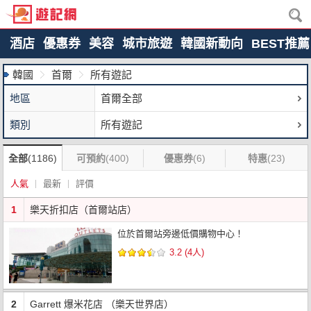
酒店
優惠券
美容
城市旅遊
韓國新動向
BEST推薦
韓國
首爾
所有遊記
地區
首爾全部
類別
所有遊記
全部
(1186)
可預約
(400)
優惠券
(6)
特惠
(23)
人氣
最新
評價
1
樂天折扣店（首爾站店）
位於首爾站旁邊低價購物中心！
3.2 (4人)
2
Garrett 爆米花店 （樂天世界店）