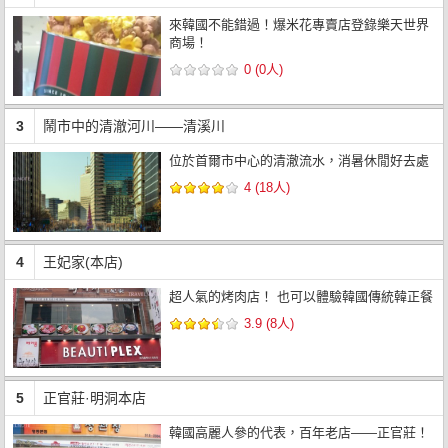
來韓國不能錯過！爆米花專賣店登錄樂天世界
商場！
0 (0人)
3
鬧市中的清澈河川——清溪川
位於首爾市中心的清澈流水，消暑休閒好去處
4 (18人)
4
王妃家(本店)
超人氣的烤肉店！ 也可以體驗韓國傳統韓正餐
3.9 (8人)
5
正官莊·明洞本店
韓國高麗人參的代表，百年老店——正官莊！