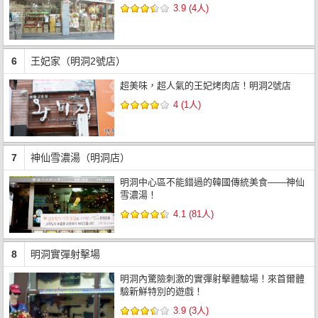
3.9 (4人)
6
王妃家（明洞2號店）
超美味，超人氣的王妃烤肉店！明洞2號店
4 (1人)
7
神仙雪濃湯（明洞店）
明洞中心區不能錯過的韓國傳統美食——神仙
雪濃湯！
4.1 (81人)
8
明洞實彈射擊場
明洞內驚險刺激的實彈射擊體驗場！來首爾體
驗新鮮特別的遊戲！
3.9 (3人)