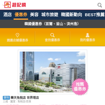
酒店
優惠券
美容
城市旅遊
韓國新動向
BEST推薦
韓國優惠券（首爾、釜山、済州島）
查找優惠券
我的優惠券
週邊店鋪優惠券
樂天免稅店 世界塔店
購物
三成ㆍ蠶室
|
免稅店/百貨