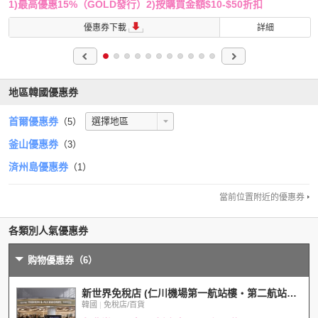
1)最高優惠15%（GOLD發行）2)按購買金額$10-$50折扣
優惠券下載
詳細
地區韓國優惠券
首爾優惠券
（5）
釜山優惠券
（3）
済州島優惠券
（1）
當前位置附近的優惠券
各類別人氣優惠券
购物優惠券（6）
新世界免稅店 (仁川機場第一航站樓・第二航站樓店)
韓國
|
免稅店/百貨