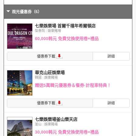
观光優惠券（6）
七樂娛樂場 首爾千禧年希爾頓店
梨泰院
|
娛樂賭場
60,000韩元 免費兌換使用卷+禮品
優惠券下載
詳細
華克山莊娛樂場
韓國
|
娛樂賭場
贈送5萬韓元優惠券＆餐券·計程車特典！
優惠券下載
詳細
七樂娛樂場釜山樂天店
釜山
|
娛樂賭場
30,000韩元 免費兌換使用卷+禮品