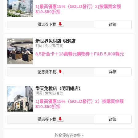
1)最高優惠15%（GOLD發行）2)按購買金額
$10-$50折扣
優惠券下載
詳細
新世界免稅店 明洞店
明洞
|
免稅店/百貨
8.5折金卡＋18萬韓元購物券＋F&B 5,000韓元
優惠券下載
詳細
樂天免稅店（明洞總店）
明洞
|
免稅店/百貨
1)最高優惠15%（GOLD發行）2）按購買金額
$10-$50折扣
優惠券下載
詳細
购物優惠券更多