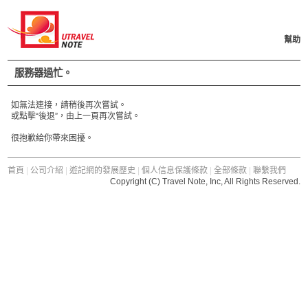
幫助
服務器過忙。
如無法連接，請稍後再次嘗試。
或點擊“後退”，由上一頁再次嘗試。
很抱歉給你帶來困擾。
首頁
|
公司介紹
|
遊記網的發展歷史
|
個人信息保護條款
|
全部條款
|
聯繫我們
Copyright (C) Travel Note, Inc, All Rights Reserved.