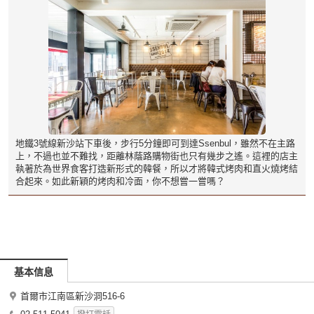
地鐵3號線新沙站下車後，步行5分鐘即可到達Ssenbul，雖然不在主路
上，不過也並不難找，距離林蔭路購物街也只有幾步之遙。這裡的店主
執著於為世界食客打造新形式的韓餐，所以才將韓式烤肉和直火燒烤結
合起來。如此新穎的烤肉和冷面，你不想嘗一嘗嗎？
基本信息
首爾市江南區新沙洞516-6