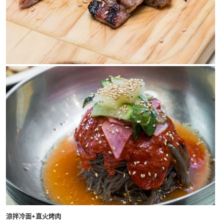
涼拌冷面+直火烤肉