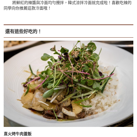
將鮮紅的辣醬與冷面均勻攪拌，韓式涼拌冷面就完成啦！喜歡吃辣的
同學向你推薦這款冷面哦！
還有這些好吃的！
直火烤牛肉蓋飯