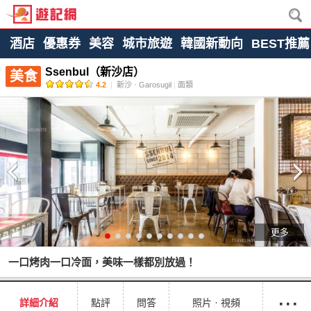
酒店
優惠券
美容
城市旅遊
韓國新動向
BEST推薦
Ssenbul（新沙店）
美食
4.2
|
新沙ㆍGarosugil
|
面類
更多
一口烤肉一口冷面，美味一樣都別放過！
···
詳細介紹
點評
問答
照片ㆍ視頻