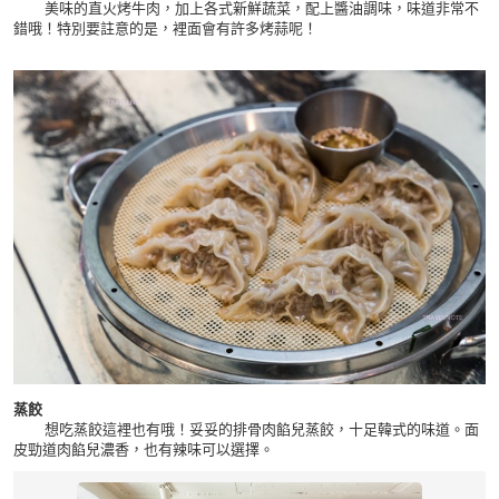
美味的直火烤牛肉，加上各式新鮮蔬菜，配上醬油調味，味道非常不
錯哦！特別要註意的是，裡面會有許多烤蒜呢！
蒸餃
想吃蒸餃這裡也有哦！妥妥的排骨肉餡兒蒸餃，十足韓式的味道。面
皮勁道肉餡兒濃香，也有辣味可以選擇。