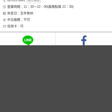
02-511-5041
撥打電話
營業時間：11：30～22：00(最晚點餐 21：30)
休息日：全年無休
中文服務：不可
信用卡：可
遊記最後修改日期
2015.05.29 16:42
回到面類列表
韓國
首爾
新沙ㆍGarosugil
頂部
登錄
預約管理
PC版
加入會員
幫助
諮詢
公司介紹
© TRAVELNOTE CORP.