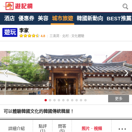
酒店
優惠券
美容
城市旅遊
韓國新動向
BEST推薦
李家
遊玩
4.8
|
三清洞ㆍ北村
|
文化體驗
更多
可以體驗韓國文化的韓國傳統韓屋！
···
點評
問答
詳細介紹
照片ㆍ視頻
(1)
(5)