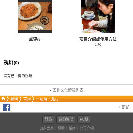
点评
项目介绍或使用方法
(8)
(16)
視屏
(0)
沒有已上傳的視頻
回到文化體驗列表
韓國
首爾
三清洞ㆍ北村
頂部
登錄
預約管理
PC版
加入會員
幫助
諮詢
公司介紹