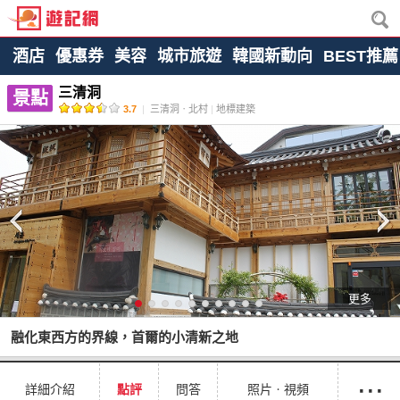
酒店
優惠券
美容
城市旅遊
韓國新動向
BEST推薦
三清洞
景點
3.7
|
三清洞ㆍ北村
|
地標建築
更多
融化東西方的界線，首爾的小清新之地
···
詳細介紹
點評
問答
照片ㆍ視頻