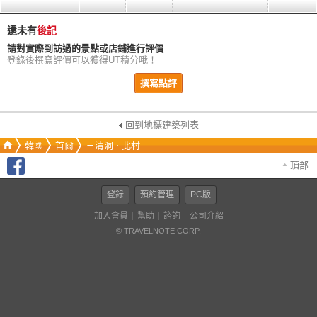
還未有
後記
請對實際到訪過的景點或店鋪進行評價
登錄後撰寫評價可以獲得UT積分哦！
撰寫點評
回到地標建築列表
韓國
首爾
三清洞ㆍ北村
頂部
登錄
預約管理
PC版
加入會員
幫助
諮詢
公司介紹
© TRAVELNOTE CORP.