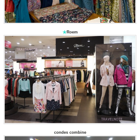
★
Roem
condes combine