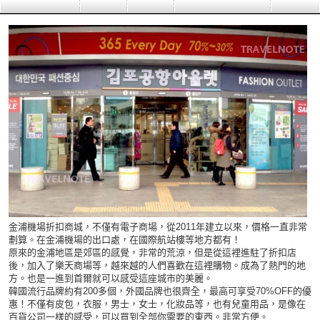
金浦機場折扣商城，不僅有電子商場，從2011年建立以來，價格一直非常
劃算。在金浦機場的出口處，在國際航站樓等地方都有！
原來的金浦地區是郊區的感覺，非常的荒涼，但是從這裡進駐了折扣店
後，加入了樂天商場等，越來越的人們喜歡在這裡購物。成為了熱門的地
方。也是一進到首爾就可以感受這座城市的美麗。
韓國流行品牌約有200多個，外國品牌也很齊全，最高可享受70%OFF的優
惠！不僅有皮包，衣服，男士，女士，化妝品等，也有兒童用品，是像在
百貨公司一樣的感受，可以買到全部你需要的東西。非常方便
。