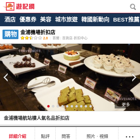
酒店
優惠券
美容
城市旅遊
韓國新動向
BEST推薦
金浦機場折扣店
購物
2.8
|
首爾
|
百貨店·折扣中心
更多
金浦機場航站樓人氣名品折扣店
···
詳細介紹
點評
問答
照片ㆍ視頻