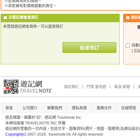
※此價格為折扣價格。
※商家擁有對價格變動的責任。
非遊記網會員預訂
遊記
未登陸遊記網會員時，可以直接預訂
自動
[ 忘
酒店預訂
門票∙當地遊
美容∙美體
首頁
公司簡介
聯繫我們
隱私政策
業務合作
在線問答
遊走韓國，錦囊妙“記” - 遊記網 Travelnote Inc.
本網站版權 TRAVELNOTE INC 所屬
遊記網所登載的一切內容，包括文字、圖像資料(照片、地圖、圖標等)及網站設計(
Copyright(c)
2007-2026, travelnote.hk. All rights reserved.