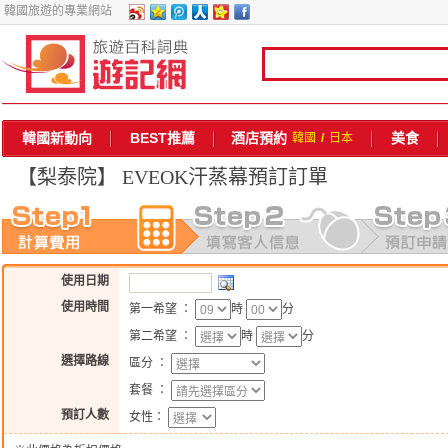
韓國旅遊的專業網站
韓國新動向
BEST推薦
酒店預約
美食
韓國
/
日本
【梨泰院】 EVEOK汗蒸幕
預訂訂單
使用日期
使用時間
第一希望 ：
時
分
第二希望 ：
時
分
選擇路線
區分 ：
套餐 ：
預訂人數
女性：