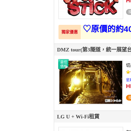
H
♡原價的約40
獨家優惠
DMZ tour(第3隧道，統一展望
最低
切
價格
星期
H
LG U + Wi-Fi租賃