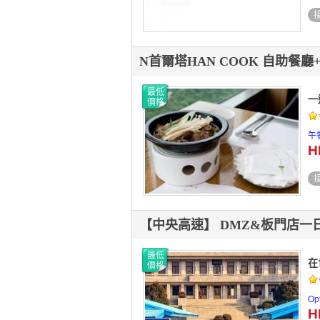
N首爾塔HAN COOK 自助餐
最低
一
價格
午
H
【中央高速】 DMZ&板門店一
最低
在
價格
O
H