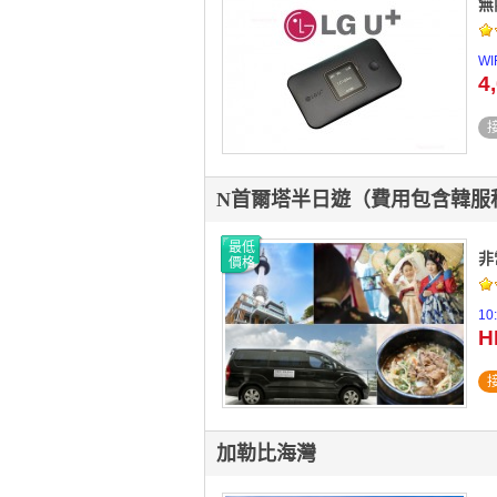
無
WI
4
N首爾塔半日遊（費用包含韓服
最低
非
價格
1
H
加勒比海灣