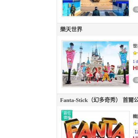
樂天世界
世
1
H
Fanta-Stick（幻多奇秀） 首爾
最低
韓
價格
【