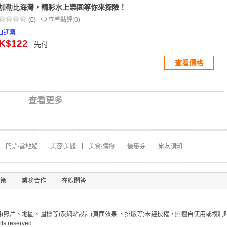
加勒比海灣，精彩水上樂園等你來探險！
(0)
查看點評
(0)
日通票
K$122
- 先付
查看價格
查看更多
門票∙當地遊
美容∙美體
美食∙購物
優惠券
旅友須知
策
業務合作
在線問答
照片、地圖、圖標等)及網站設計(頁面效果 、排版等)未經授權， 擅自使用或複制
hts reserved.