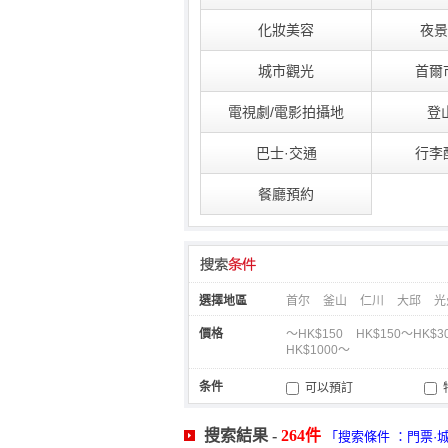
化妝美容
夜景
城市觀光
首爾
電視劇/電影拍攝地
登
巴士·交通
行李
餐廳預約
選擇地區
首尔
釜山
仁川
大邱
光
價格
～HK$150
HK$150～HK$3
HK$1000～
条件
可以預訂
刷卡付款
搜索結果 -
264件
包含餐飲
「搜索條件 ：門票·