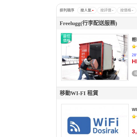
團體報名
排列順序
按人氣
按評價
按價格
Freelugg(行李配送服務)
最低
輕
價格
2
H
移動WI-FI 租賃
W
3