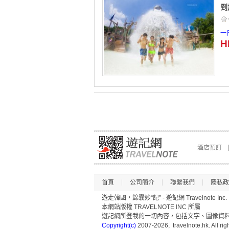
到
一
H
酒店預訂
首頁
公司簡介
聯繫我們
隱私政
遊走韓國，錦囊妙“記” - 遊記網 Travelnote Inc.
本網站版權 TRAVELNOTE INC 所屬
遊記網所登載的一切內容，包括文字、圖像資料(
Copyright(c)
2007-2026, travelnote.hk. All rig