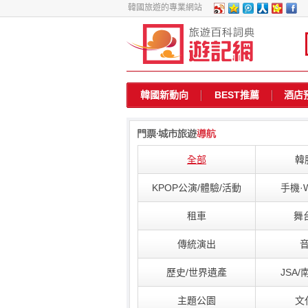
韓國旅遊的專業網站
韓國新動向
BEST推薦
酒店
全部
韓
KPOP公演/體驗/活動
手機·W
租車
舞
傳統演出
歷史/世界遺產
JSA
主題公園
文