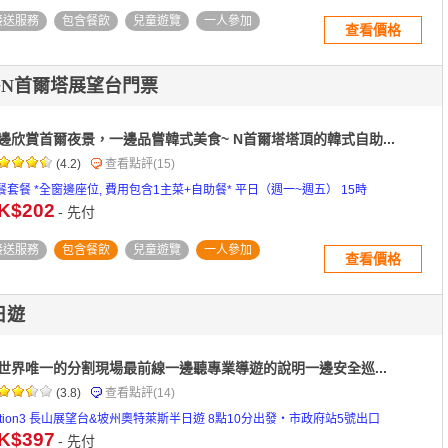
接送服務
包含餐飲
兒童遊覽
一人參加
查看價格
廳+N首爾塔展望台門票
邊欣賞首爾夜景，一邊品嘗韓式美食~ N首爾塔塔頂的韓式自助...
(4.2)
查看點評
(15)
餐套餐 *全窗邊座位, 費用包含1主菜+自助餐* 平日（週一~週五） 15時
K$202
- 先付
接送服務
包含餐飲
兒童遊覽
一人參加
查看價格
日遊
世界唯一的分割現場最前線一邊聽專業導遊的說明一邊安全巡...
(3.8)
查看點評
(14)
ption3 長山展望台&坡州奧特萊斯半日遊 8點10分出發・市政府站5號出口
K$397
- 先付