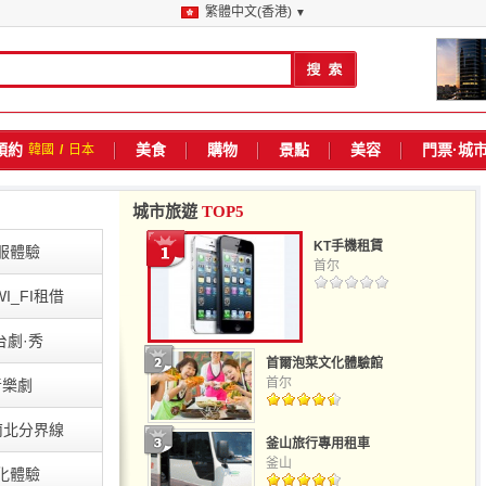
繁體中文(香港)
▼
預約
美食
購物
景點
美容
門票·城
韓國
/
日本
城市旅遊
TOP5
KT手機租賃
服體驗
首尔
I_FI租借
台劇·秀
首爾泡菜文化體驗館
首尔
音樂劇
/南北分界線
釜山旅行專用租車
釜山
化體驗