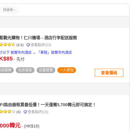
按最新
鬆觀光購物！仁川機場⇔酒店行李配送服務
(4.6)
查看點評
(23)
8寸以下 首爾市內酒店 → 「單程」首爾市內酒店
K$85
- 先付
接送服務
包含餐飲
兒童遊覽
一人參加
查看價格
IFI路由器租賃最低價！一天僅需3,700韓元即可搞定！
(4)
查看點評
(15)
,000韓元
- (HK$18)