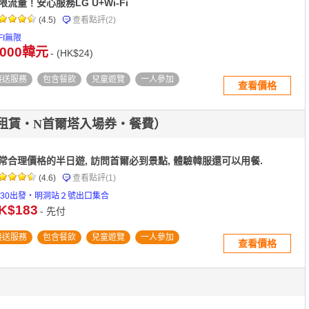
限流量！安心服務LG U+Wi-Fi
(4.5)
查看點評
(2)
FI無限
,000韓元
- (HK$24)
接送服務
包含餐飲
兒童遊覽
一人參加
查看價格
租賃・N首爾塔入場券・餐費）
常合理價格的半日遊, 訪問首爾必到景點, 體驗韓服還可以用餐.
(4.6)
查看點評
(1)
0:30出發・明洞站２號出口集合
K$183
- 先付
接送服務
包含餐飲
兒童遊覽
一人參加
查看價格