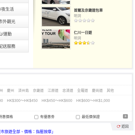
/夜生活
首爾及京畿道包車
明洞
市外觀光
仁川一日遊
山/運動
明洞
配送服務
州
慶州
済州島
京畿道
江原道
忠清道
全羅道
慶尚道
其他
00
HK$300～HK$450
HK$450～HK$600
HK$600～HK$1,000
特惠價格
有優惠劵
最低價保證
中文職員
現地支付
接送服務
兒童遊覽
中文導遊
一人參加
城市旅遊全部、價格：
指壓按摩
」