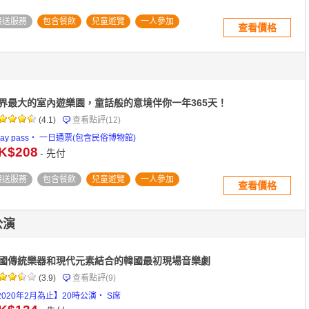
接送服務
包含餐飲
兒童遊覽
一人參加
查看價格
界最大的室內遊樂園，童話般的意境伴你一年365天！
(4.1)
查看點評
(12)
 day pass・ 一日通票(包含民俗博物館)
K$208
- 先付
接送服務
包含餐飲
兒童遊覽
一人參加
查看價格
公演
國傳統樂器和現代元素結合的韓國最初現場音樂劇
(3.9)
查看點評
(9)
2020年2月為止】20時公演・ S席