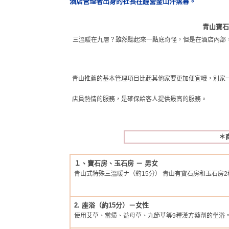
酒店管理者出身的社長在經營釜山汗蒸幕。
青山寶石
三溫暖在九層？雖然聽起來一點底奇怪，但是在酒店內部
青山推薦的基本管理項目比起其他家要更加便宜哦，別家一
店員熱情的服務，是確保給客人提供最高的服務。
＊
１、寶石房、玉石房 － 男女
青山式特殊三溫暖ナ（約15分） 青山有寶石房和玉石房
2. 座浴（約15分）－女性
使用艾草、當帰、益母草、九節草等9種漢方藥劑的坐浴