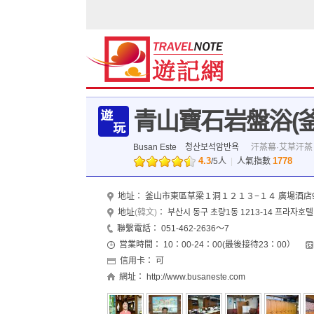
青山寶石岩盤浴(釜
Busan Este
청산보석암반욕
汗蒸幕·艾草汗蒸
4.3
1778
/
5
人
|
人氣指數
地址：
釜山市東區草梁１洞１２１３−１４ 廣場酒店9
地址
(韓文)
：
부산시 동구 초량1동 1213-14 프라자호텔
聯繫電話：
051-462-2636～7
営業時間：
10：00-24：00(最後接待23：00）
信用卡：
可
網址：
http://www.busaneste.com