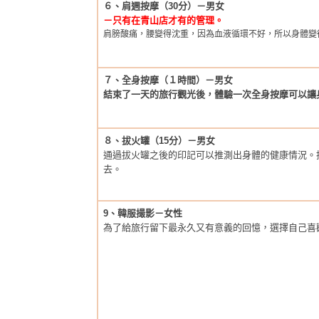
６、肩週按摩（30分）－男女
－只有在青山店才有的管理。
肩膀酸痛，腰變得沈重，因為血液循環不好，所以身體變
７、全身按摩（１時間）－男女
結束了一天的旅行觀光後，體驗一次全身按摩可以讓
８、拔火罐（15分）－男女
通過拔火罐之後的印記可以推測出身體的健康情況。
去。
9、韓服撮影－女性
為了給旅行留下最永久又有意義的回憶，選擇自己喜