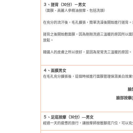
３、搓背（30分）－男女
（面膜、高麗人參精油按摩、包括洗頭）
在充分的流汗後，毛孔擴張，簡單洗澡後開始進行搓背。
搓背之後開始敷面膜，因為剛剛洗過三溫暖的原因所以面
放鬆。
韓國人的皮膚之所以很好，是因為常常洗三溫暖的原因。
４、面膜男女
在毛孔充分擴張後，這個時候進行面膜管理保濕美白效果
臉
臉部按摩
５、足底按摩（30分）―男女
經過一天的疲憊的旅行，讓按摩師按壓腳底穴位，可以充