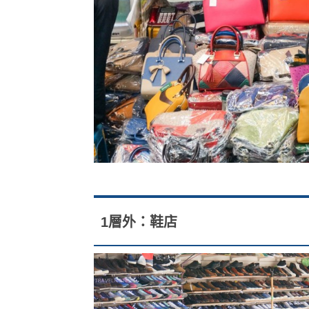
1層外：鞋店