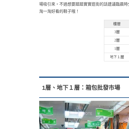
場吸引來。不過想要踏踏實實逛街的話建議臨晨時
淘一淘好看的鞋子哦！
樓層
層
3
層
2
層
1
層
地下１
1層、地下１層：箱包批發市場