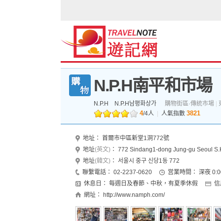
N.P.H南平和市場
N.P.H
N.P.H남평화상가
購物街區·傳統市場
|
4
3821
/
4
人
|
人氣指數
地址：
首爾市中區新堂1洞772號
地址
(英文)
：
772 Sindang1-dong Jung-gu Seoul 
地址
(韓文)
：
서울시 중구 신당1동 772
聯繫電話：
02-2237-0620
営業時間：
深夜 0:
休息日：
每週日及春節、中秋，有夏季休假
信
網址：
http://www.namph.com/