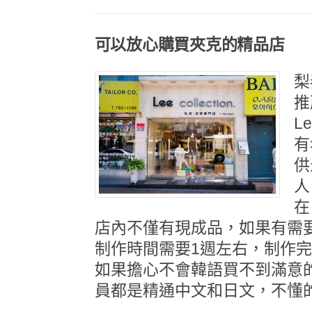
可以放心購買夾克的精品店
梨
推
L
有
供
人
在
店內不僅有現成品，如果有需
制作時間需要1週左右，制作完
如果擔心不會韓語買不到滿意
員都是精通中文和日文，不懂