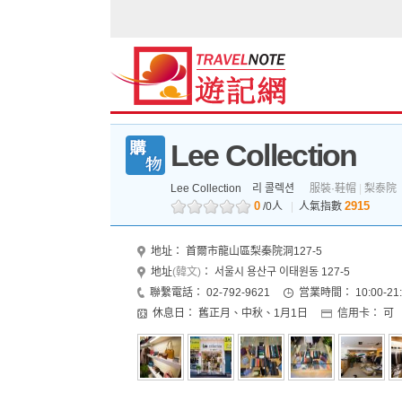
Lee Collection
Lee Collection
리 콜렉션
服裝·鞋帽
|
梨泰院
0
2915
/0人
|
人氣指數
地址：
首爾市龍山區梨秦院洞127-5
地址
(韓文)
：
서울시 용산구 이태원동 127-5
聯繫電話：
02-792-9621
営業時間：
10:00-21
休息日：
舊正月、中秋、1月1日
信用卡：
可