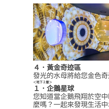
４．黃金奇迹區
發光的水母將給您金色奇
＜地下２層＞
１．企鵝星球
您知道當企鵝飛翔於空中
麼嗎？一起來發現生活中