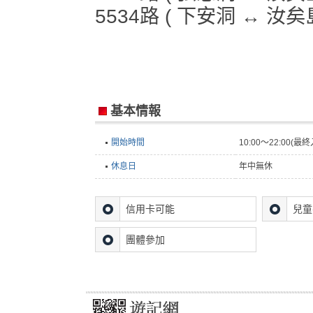
5534路 ( 下安洞 ↔ 汝矣島
基本情報
開始時間
10:00～22:00(最
休息日
年中無休
信用卡可能
兒童
團體參加