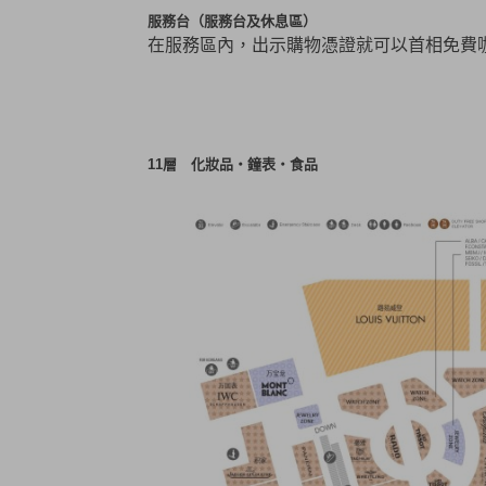
服務台（服務台及休息區）
在服務區內，出示購物憑證就可以首相免費咖
11
層 化妝品・鐘表・食品