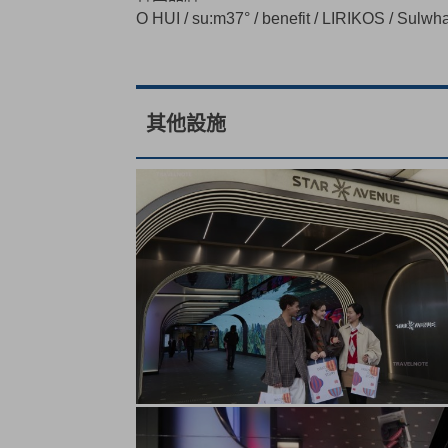
O HUI / su:m37° / benefit / LIRIKOS / Sulwha
其他設施