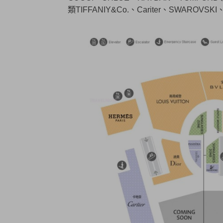
類TIFFANIY&Co.、Cariter、SWAROVSKI