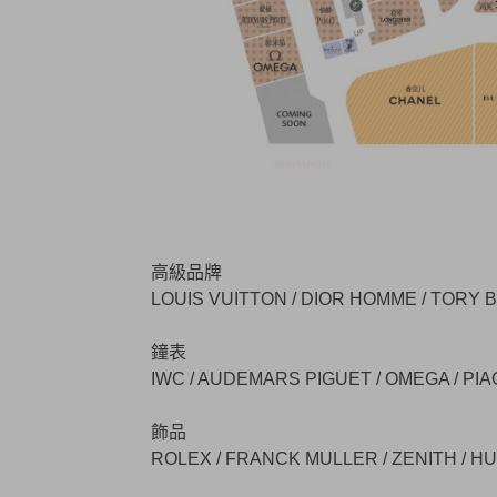
高級品牌
LOUIS VUITTON / DIOR HOMME / TORY 
鐘表
IWC / AUDEMARS PIGUET / OMEGA / PIAG
飾品
ROLEX / FRANCK MULLER / ZENITH / H