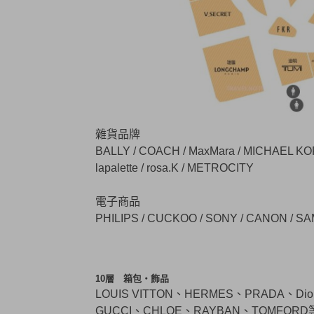
雜貨品牌
BALLY / COACH / MaxMara / MICHAEL KOR
lapalette / rosa.K / METROCITY
電子商品
PHILIPS / CUCKOO / SONY / CANON / S
10層 箱包・飾品
LOUIS VITTON、HERMES、PRADA、D
GUCCI、CHLOE、RAYBAN、TOMFO