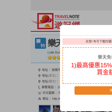
樂天免稅店（明洞
註意! 有可下載的優
Lotte Duty free Shop Myeongdong Main Store
樂天免
3.9
10663
/
49
人
|
人氣指數
1)最高優惠15
地址：
首爾市中區小公洞樂天百貨商店9-11F
買金額
地址
(英文)
：
9-12F Fl, Lotte Department Store, 1S
地址
(韓文)
：
서울시 중구 소공동1 롯데백화점 9-11F
聯繫電話：
1688-3000
営業時間：
9:30-18:30
中文服務：
可
信用卡：
可
網址：
http://cn.lottedfs.com