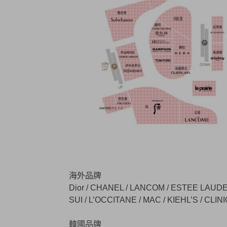
海外品牌
Dior / CHANEL / LANCOM / ESTEE LAUDE
SUI / L’OCCITANE / MAC / KIEHL’S / CLIN
韓國品牌