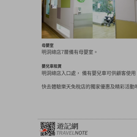
母嬰室
明洞總店7層備有母嬰室。
嬰兒車租賃
明洞總店入口處， 備有嬰兒車可供顧客使用
快去體驗樂天免稅店的獨家優惠及精彩活動