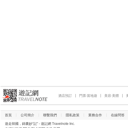
酒店預訂
門票∙當地遊
美容∙美體
首頁
公司簡介
聯繫我們
隱私政策
業務合作
在線問答
遊走韓國，錦囊妙“記” - 遊記網 Travelnote Inc.