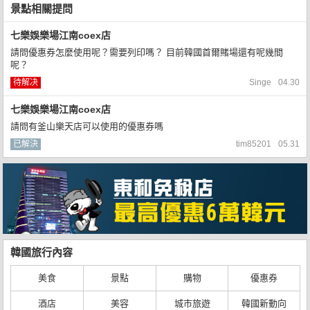
景點相關提問
七樂娛樂場江南coex店
請問優惠券怎麼使用呢？需要列印嗎？ 目前韓國首爾賭場還有呢幾間
呢？
待解决
Singe
04.30
七樂娛樂場江南coex店
請問有釜山樂天店可以使用的優惠券嗎
已解決
tim85201
05.31
韓國旅行內容
美食
景點
購物
優惠券
酒店
美容
城市旅遊
韓國新動向