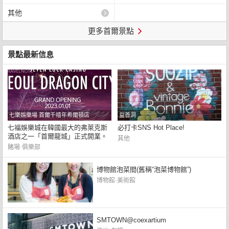
其他
更多首爾景點
景點最新信息
七樂娛樂場 首爾千禧年希爾頓店
益善洞
七福娛樂城在韓國最大的弗萊克斯
必打卡SNS Hot Place!
酒店之一「首爾龍城」正式開業。
其他
賭場·俱樂部
博物館泡菜間(舊稱“泡菜博物館”)
博物館·美術館
SMTOWN@coexartium