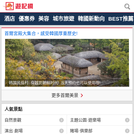
酒店
優惠券
美容
城市旅遊
韓國新動向
BEST推薦
首爾宮殿大集合，感受韓國厚重歷史!
韩国民俗村, 穿越到朝鲜时代! 当天预约也可以使用哦!
更多首爾美景
人氣景點
自然景觀
主題公園·遊樂場
演出·劇場
賭場·俱樂部