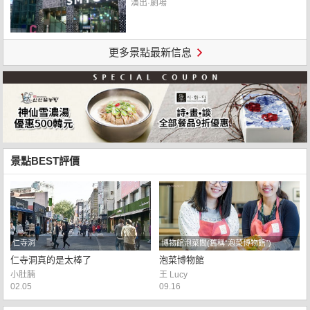
演出·劇場
更多景點最新信息
景點BEST評價
仁寺洞
博物館泡菜間(舊稱“泡菜博物館”)
仁寺洞真的是太棒了
泡菜博物館
小肚腩
王 Lucy
02.05
09.16