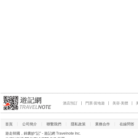
酒店預訂
門票∙當地遊
美容∙美體
首頁
公司簡介
聯繫我們
隱私政策
業務合作
在線問答
遊走韓國，錦囊妙“記” - 遊記網 Travelnote Inc.