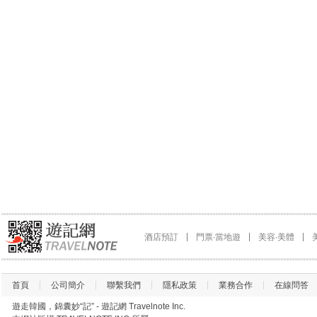
酒店預訂
門票∙當地遊
美容∙美體
首頁
公司簡介
聯繫我們
隱私政策
業務合作
在線問答
遊走韓國，錦囊妙“記” - 遊記網 Travelnote Inc.