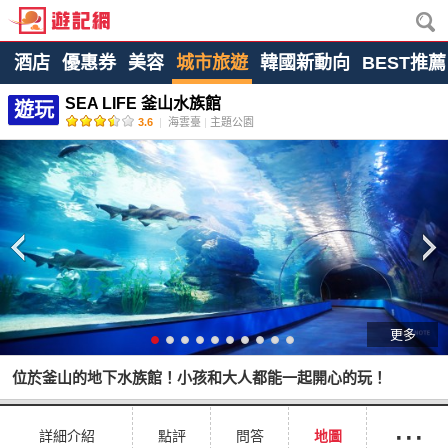
酒店
優惠券
美容
城市旅遊
韓國新動向
BEST推薦
SEA LIFE 釜山水族館
遊玩
3.6
|
海雲臺
|
主題公園
更多
位於釜山的地下水族館！小孩和大人都能一起開心的玩！
···
詳細介紹
點評
問答
地圖