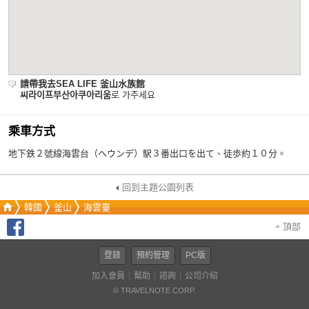
請帶我去SEA LIFE 釜山水族館
씨라이프부산아쿠아리움
로 가주세요
乘車方式
地下鉄２號線海雲台（ヘウンデ）駅３番出口を出て、徒歩約１０分。
回到主題公園列表
韓國
釜山
海雲臺
頂部
登錄
預約管理
PC版
加入會員
幫助
諮詢
公司介紹
© TRAVELNOTE CORP.