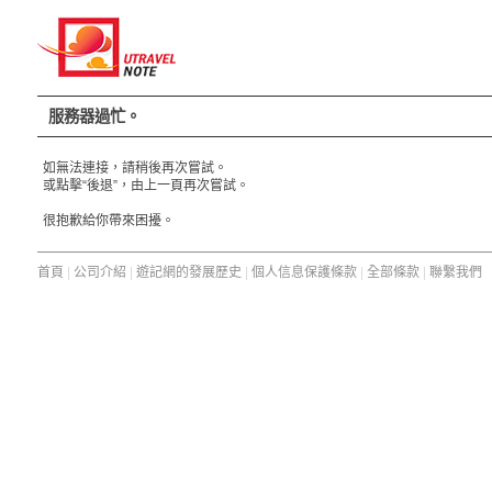
服務器過忙。
如無法連接，請稍後再次嘗試。
或點擊“後退”，由上一頁再次嘗試。
很抱歉給你帶來困擾。
首頁
|
公司介紹
|
遊記網的發展歷史
|
個人信息保護條款
|
全部條款
|
聯繫我們