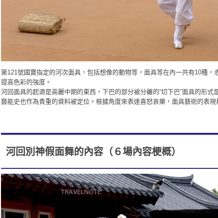
第121號國寶指定的河次面具，包括想像的動物等，面具等在內一共有10種，
提高
色彩
的
強度。
河回面具的起源是高麗中期的東西，下巴的部分被分離的“切下巴”面具的形式
藝能史也作為貴重的資料被定位。根據角度來表達喜怒哀樂，面具藝術的表現
河回別神假面舞的內容（６場內容梗概）