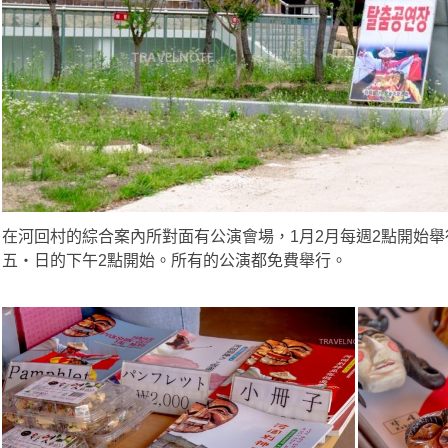
在河回村的綜合案內所對面有公演會場，1月2月每週2點開始舉
五・日的下午2點開始。所有的公演都免費舉行。