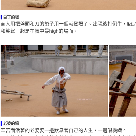
白丁的場
商人用把斧頭和刀的袋子用一個就登場了。出現後打倒牛，
取出
和笑聲一起是在舞中最high的場面。
老婆的場
辛苦而活著的老婆婆一邊歎息著自己的人生，一邊唱機織。