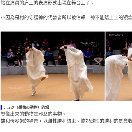
站在演員的肩上的表演形式出現在舞台上了。
※因為是村的守護神的代替者所以被信賴，神不能踏上土的觀
チュジ（想像の動物）的場
想像出來的動物是邪惡的事物。
雄和母吵架的場景，以雌性勝利結束。據說雌性的勝利的是豐