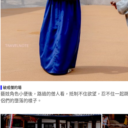
破戒僧的場
藝妓角色小便後，路過的僧人看，抵制不住欲望，忍不住一起
侶們的墮落的樣子。