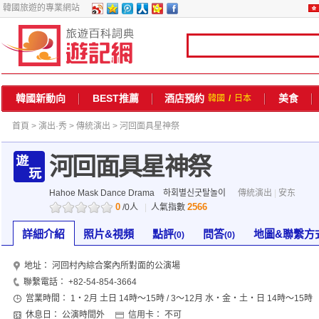
韓國旅遊的專業網站
韓國新動向
BEST推薦
酒店預約
美食
韓國
/
日本
首頁
>
演出·秀
>
傳統演出
> 河回面具星神祭
河回面具星神祭
Hahoe Mask Dance Drama
하회별신굿탈놀이
傳統演出
|
安东
0
2566
/0人
|
人氣指數
詳細介紹
照片&視頻
點評
問答
地圖&聯繫方
(0)
(0)
地址：
河回村內綜合案內所對面的公演場
聯繫電話：
+82-54-854-3664
営業時間：
1・2月 土日 14時～15時 / 3～12月 水・金・土・日 14時～15時
休息日：
公演時間外
信用卡：
不可