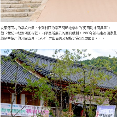
安東河回村的常設公演，來到村莊的話不間斷地想看的“河回別神面具舞”。
從12世紀中期到河回村裡，向平民所展示的面具戲劇，1980年被指定為國家重
戲劇中使用的河回面具，
1964年
屏山面具又
被指定為121號國寶
，，。