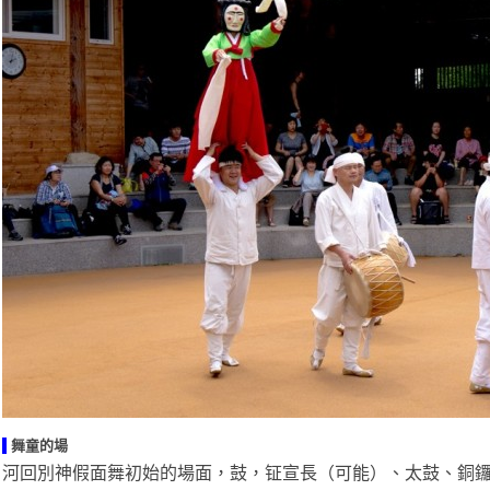
舞童的場
河回別神假面舞初始的場面，鼓，钲宣長（可能）、太鼓、銅