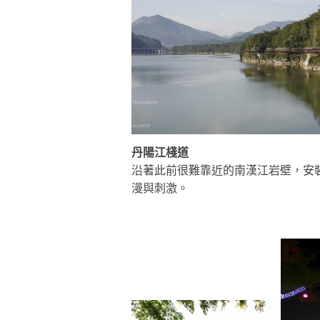
丹陽江棧道
沿著此前很難靠近的南漢江岩壁，安裝
漫與刺激。