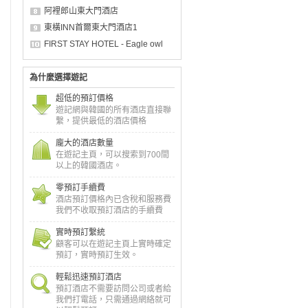
阿裡郎山東大門酒店
東橫INN首爾東大門酒店1
FIRST STAY HOTEL - Eagle owl
為什麼選擇遊記
超低的預訂價格
遊記網與韓國的所有酒店直接聯
繫，提供最低的酒店價格
龐大的酒店數量
在遊記主頁，可以搜索到700間
以上的韓國酒店。
零預訂手續費
酒店預訂價格內已含稅和服務費
我們不收取預訂酒店的手續費
實時預訂繫統
顧客可以在遊記主頁上實時確定
預訂，實時預訂生效。
輕鬆迅速預訂酒店
預訂酒店不需要訪問公司或者給
我們打電話，只需通過網絡就可