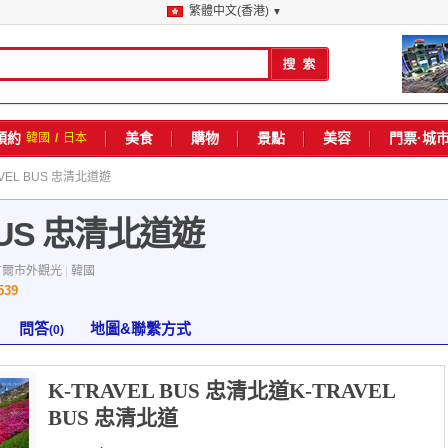
繁體中文(香港)
▼
預約
美食
購物
景點
美容
門票·城
韓國
/
日本
AVEL BUS 忠清北道遊
 BUS 忠清北道遊
首爾市外觀光
|
韓國
539
問答
地圖&聯繫方式
(0)
K-TRAVEL BUS 忠清北道K-TRAVEL
BUS 忠清北道