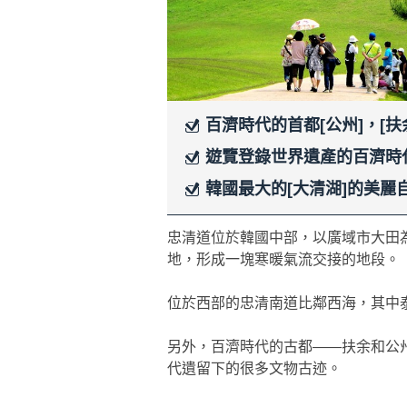
百濟時代的首都[公州]，[
遊覽登錄世界遺產的百濟時
韓國最大的[大清湖]的美麗
忠清道位於韓國中部，以廣域市大田
地，形成一塊寒暖氣流交接的地段。
位於西部的忠清南道比鄰西海，其中
另外，百濟時代的古都——扶余和公
代遺留下的很多文物古迹。