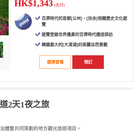
HK$1,343
(先付)
百濟時代的首都[公州]，[扶余]相關歷史文化遊
覽
遊覽登錄世界遺產的百濟時代遺迹探訪
韓國最大的[大清湖]的美麗自然景觀
選擇套餐
預訂
忠清道2天1夜之旅
地域自治體繫共同策劃的地方觀光旅遊項目。