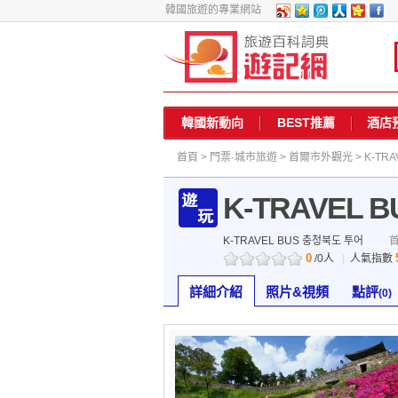
韓國旅遊的專業網站
韓國新動向
BEST推薦
酒店
首頁
>
門票·城市旅遊
>
首爾市外觀光
> K-TR
K-TRAVEL
K-TRAVEL BUS 충청북도 투어
0
/0人
|
人氣指數
詳細介紹
照片&視頻
點評
(0)