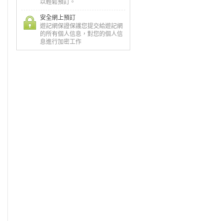
以輕鬆預訂。
安全網上預訂
遊記網保證保護您提交給遊記網
的所有個人信息，對您的個人信
息進行加密工作