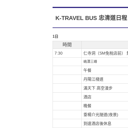
K-TRAVEL BUS 忠清道日程
1
日
時間
7:30
仁寺洞（SM免稅店前） 
嶋潭三峰
午餐
丹陽江棧道
滿天下 高空漫步
酒店
晚餐
垂楊介光隧道(夜景)
到達酒店後休息