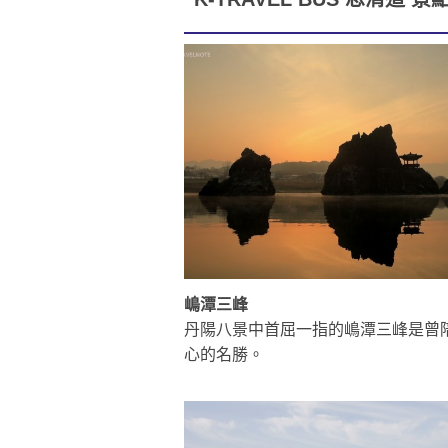
嶋潭三峰
丹陽八景中首屈一指的嶋潭三峰是曾
心的名勝。