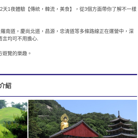
人進行2天1夜體驗【傳統，韓流，美食】，從3個方面帶你了解不一樣
全羅南道，慶尚北道，昌源，忠清道等多條路線正在運營中，深
言均可不用擔心.
方遊覽的樂趣。
程介紹