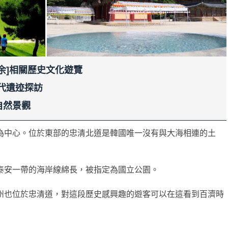
扶余]相關歷史文化遊覽
代遺迹探訪
自然景觀
為中心。位於東部的忠清北道是韓國唯一沒有與大海相連的土
泰安一帶的海岸線綿長，被指定為國立公園。
州也位於忠清道，對這段歷史感興趣的遊客可以在這看到百濟時