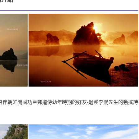
陪伴朝鮮開國功臣鄭道傳幼年時期的好友-退溪李滉先生的動搖詩