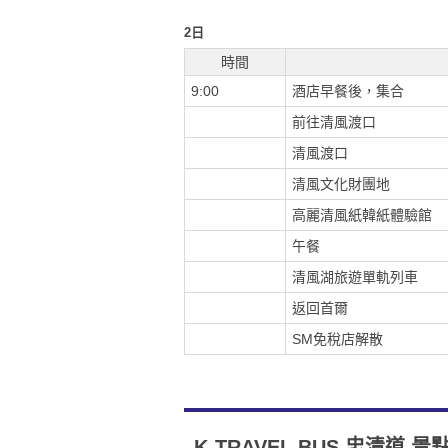
2
日
時間
9:00
酒店早餐後，集合
前往清風渡口
清風渡口
清風文化財團地
高麗清風紙韓紙體驗館
午餐
清風湖旅遊單軌列車
返回首爾
SM免稅店解散
K-TRAVEL BUS 忠清道 