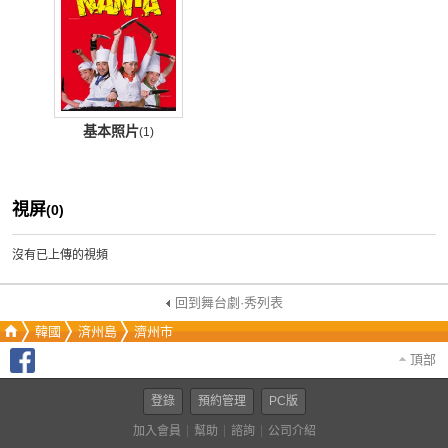
基本照片
(1)
視屏
(0)
沒有已上傳的視頻
回到舞台劇·秀列表
韓國
済州島
濟州市
頂部
登錄
預約管理
PC版
加入會員
幫助
諮詢
公司介紹