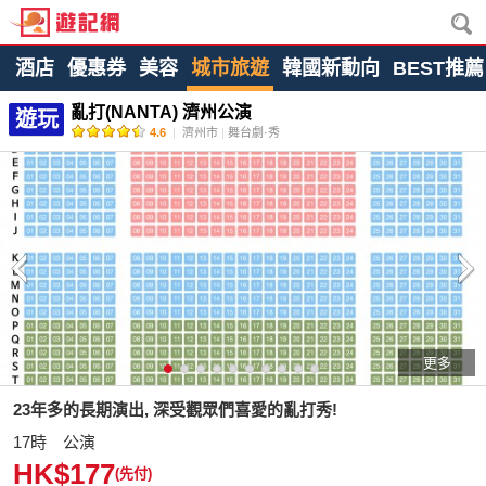
酒店
優惠券
美容
城市旅遊
韓國新動向
BEST推薦
亂打(NANTA) 濟州公演
遊玩
4.6
|
濟州市
|
舞台劇·秀
更多
23年多的長期演出, 深受觀眾們喜愛的亂打秀
!
17時 公演
HK$177
(先付)