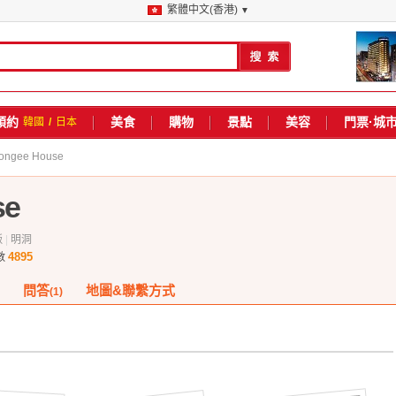
繁體中文(香港)
▼
預約
美食
購物
景點
美容
門票·城
韓國
/
日本
ongee House
se
飯
|
明洞
4895
數
問答
地圖&聯繫方式
(1)