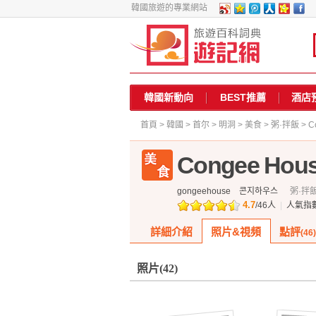
韓國旅遊的專業網站
韓國新動向
BEST推薦
酒店
首頁
>
韓國
>
首尔
>
明洞
>
美食
>
粥·拌飯
> C
Congee Hou
gongeehouse
콘지하우스
粥·拌
4.7
/
46
人
|
人氣指
詳細介紹
照片&視頻
點評
(46)
照片
(42)