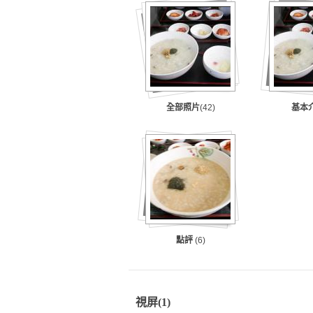
全部照片
(42)
基本
點評
(6)
視屏
(1)