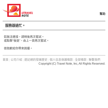
幫助
服務器過忙。
如無法連接，請稍後再次嘗試。
或點擊“後退”，由上一頁再次嘗試。
很抱歉給你帶來困擾。
首頁
|
公司介紹
|
遊記網的發展歷史
|
個人信息保護條款
|
全部條款
|
聯繫我們
Copyright (C) Travel Note, Inc, All Rights Reserved.