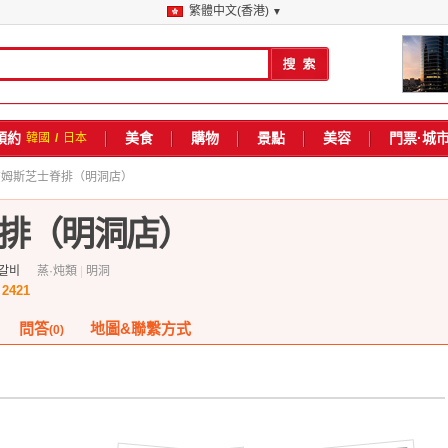
繁體中文(香港)
▼
預約
美食
購物
景點
美容
門票·城
韓國
/
日本
詹姆斯芝士脊排（明洞店）
排（明洞店）
갈비
蒸·炖類
|
明洞
2421
數
問答
地圖&聯繫方式
(0)