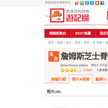
韓國旅遊的專業網站
韓國新動向
BEST推薦
酒店
首頁
>
韓國
>
首尔
>
明洞
>
美食
>
蒸·炖類
> 
詹姆斯芝士脊
jamescheese galbee
제임스 치즈등
3.5
/
3
人
|
人氣指
詳細介紹
照片&視頻
點評
(3)
照片
(40)