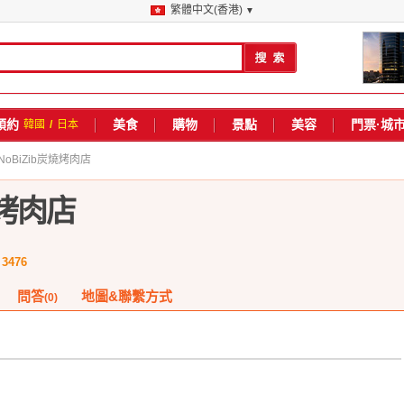
繁體中文(香港)
▼
預約
美食
購物
景點
美容
門票·城
韓國
/
日本
 NoBiZib炭燒烤肉店
燒烤肉店
3476
數
問答
地圖&聯繫方式
(0)