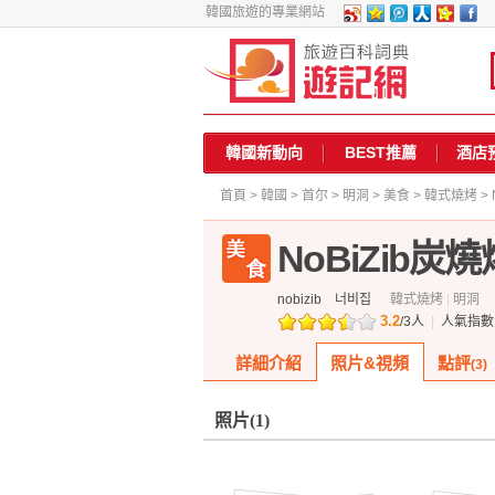
韓國旅遊的專業網站
韓國新動向
BEST推薦
酒店
首頁
>
韓國
>
首尔
>
明洞
>
美食
>
韓式燒烤
>
NoBiZib炭
nobizib
너비집
韓式燒烤
|
明洞
3.2
/
3
人
|
人氣指
詳細介紹
照片&視頻
點評
(3)
照片
(1)