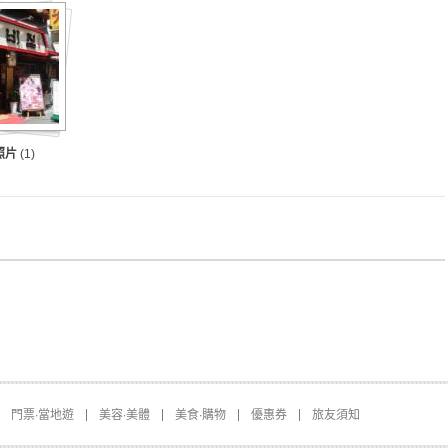
照片
(1)
門票∙當地遊
美容∙美體
美食∙購物
優惠券
旅友須知