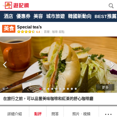
酒店
優惠券
美容
城市旅遊
韓國新動向
BEST推薦
Special tea’s
美食
4.4
|
首爾
|
咖啡·甜點
更多
在旅行之前，可以品嘗美味咖啡和紅茶的舒心咖啡廳
···
詳細介紹
點評
問答
照片ㆍ視頻