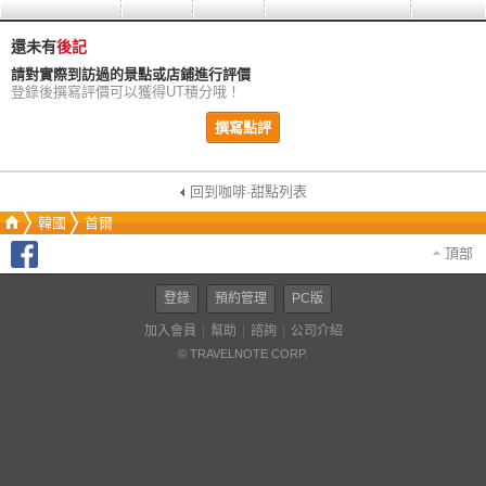
還未有
後記
請對實際到訪過的景點或店鋪進行評價
登錄後撰寫評價可以獲得UT積分哦！
撰寫點評
回到咖啡·甜點列表
韓國
首爾
頂部
登錄
預約管理
PC版
加入會員
幫助
諮詢
公司介紹
© TRAVELNOTE CORP.