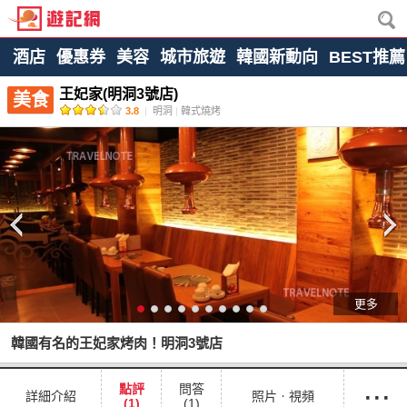
酒店
優惠券
美容
城市旅遊
韓國新動向
BEST推薦
王妃家(明洞3號店)
美食
3.8
|
明洞
|
韓式燒烤
更多
韓國有名的王妃家烤肉！明洞3號店
···
點評
問答
詳細介紹
照片ㆍ視頻
(1)
(1)