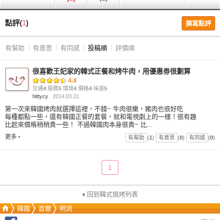
點評(
1
)
撰寫點評
有幫助
有意思
有同感
投稿順
評價順
很喜歡王妃家的韓式正餐和烤牛肉，用優惠劵很劃算
4.4
交通
4
服務
5
環境
4
價格
4
味道
5
hittycy
2014.03.21
第一次來韓國烤肉就選擇這裡，不錯~ 牛肉很嫩，豬肉也很好吃
每種都點一些，還有韓國正餐的套餐，就和電視劇上的一樣！很有趣
比起來價格稍稍貴一些！ 不過韓國肉本身很貴~ 比...
更多
有幫助
(
1
)
有意思
(
0
)
有同感
(
0
)
1
回到韓式燒烤列表
韓國
首爾
明洞