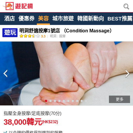
酒店
優惠券
美容
城市旅遊
韓國新動向
BEST推薦
明洞舒適按摩1號店 （Condition Massage）
遊玩
3.3
|
明洞
|
按摩
更多
指壓全身按摩/足底按摩(70分)
38,000韓元
(HK$232)
以合理的價格得到週到的服務