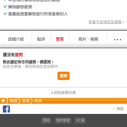
解除腳部疲勞
推薦給想要解除旅行所來疲勞的人
查看全部項目及價格
···
詳細介紹
點評
問答
照片ㆍ視頻
還沒有
提問
對此遊記有任何疑問，請提問。
回答完畢後，將同時為您發送郵件
提問
回到按摩列表
韓國
首爾
明洞
頂部
登錄
預約管理
PC版