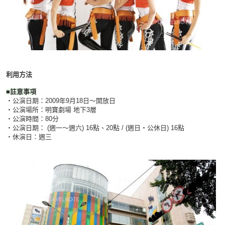
利用方法
■註意事項
・公演日期：2009年9月18日～開放日
・公演場所：明寶劇場 地下3層
・公演時間：80分
・公演日期： (週一～週六) 16點、20點 / (週日・公休日) 16點
・休演日：週三