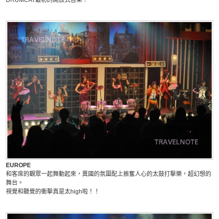
EUROPE
和客席的觀眾一起舞動起來，異國的氛圍配上振奮人心的太鼓打擊樂，超幻想的
舞台。
視覺和聽覺的衝擊真是
太high啦！！