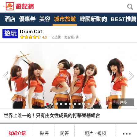
酒店
優惠券
美容
城市旅遊
韓國新動向
BEST推薦
Drum Cat
遊玩
4.3
|
乙支路
|
舞台劇·秀
更多
世界上唯一的！只有由女性成員的打擊樂器組合
···
詳細介紹
點評
問答
照片ㆍ視頻