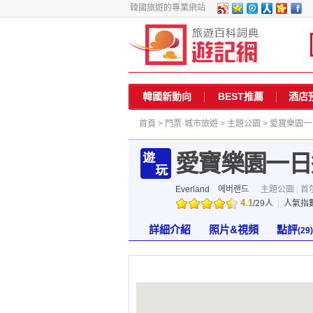
韓國旅遊的專業網站
韓國新動向
BEST推薦
酒店
首頁
>
門票·城市旅遊
>
主題公園
> 愛寶樂園
愛寶樂園一日
Everland
에버랜드
主題公園
|
首
4.1
/
29
人
|
人氣指
詳細介紹
照片&視頻
點評
(29)