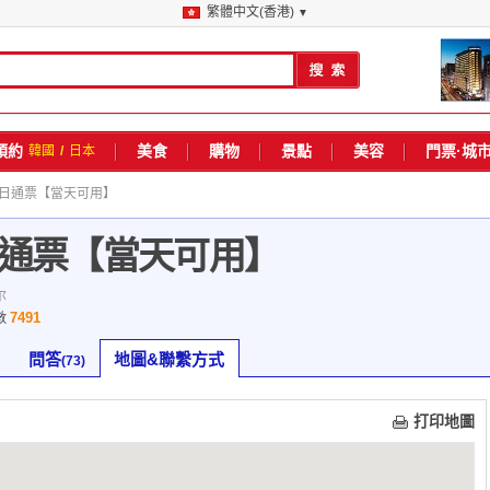
繁體中文(香港)
▼
預約
美食
購物
景點
美容
門票·城
韓國
/
日本
一日通票【當天可用】
通票【當天可用】
尔
7491
數
問答
地圖&聯繫方式
(73)
打印地圖