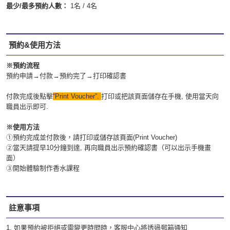
最少/最多預約人數：
1名 / 4名
預約&使用方法
※預約流程
預約申請→付款→預約完了→打印確認書
付款完成後點擊
“Print Voucher”.
打印或把該頁面儲存在手機, 使用當天向
職員出示即可.
※使用方法
①預約完成並付款後，請打印或儲存該頁面(Print Voucher)
②當天請提早10分鐘到達, 再向職員出示預約確認書（可以出示手機畫
面）
③開始體驗制作香水課程
註意事項
1. 如果預約被拒絕或需變更時間時，客服中心將透過郵箱通知