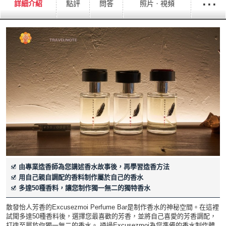
···
詳細介紹
點評
問答
照片ㆍ視頻
由專業造香師為您講述香水故事後，再學習造香方法
用自己親自調配的香料制作屬於自己的香水
多達50種香料，讓您制作獨一無二的獨特香水
散發怡人芳香的Excusezmoi Perfume Bar是制作香水的神秘空間。在這裡
試聞多達50種香料後，選擇您最喜歡的芳香，並將自己喜愛的芳香調配，
打造至屬於你獨一無二的香水。 通過Excusezmoi為您準備的香水制作體