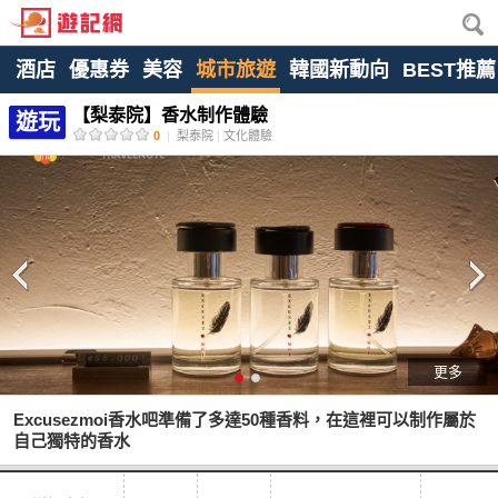
酒店
優惠券
美容
城市旅遊
韓國新動向
BEST推薦
【梨泰院】香水制作體驗
遊玩
0
|
梨泰院
|
文化體驗
更多
Excusezmoi香水吧準備了多達50種香料，在這裡可以制作屬於
自己獨特的香水