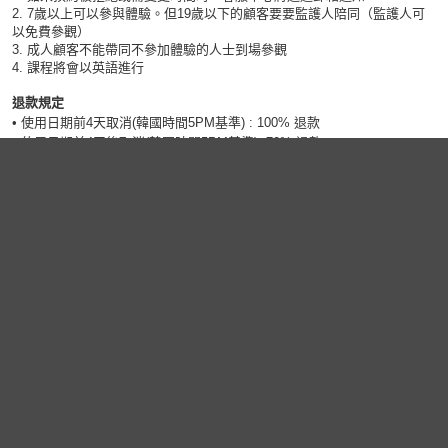
2. 7歲以上可以參與體驗。但19歲以下的顧客要要監護人陪同（監護人可
以免費參觀）
3. 成人顧客不能帶同不參加體驗的人士到場參觀
4. 課程將會以英語進行
退款規定
• 使用日期前4天取消(韓國時間5PM基準) : 100% 退款
• 使用日期前4天後取消(韓國時間5PM基準) :70% 退款
• 使用日期當天取消 & no show : 不予退款
前往方法
・從地鐵6號線梨泰院站3號出口出來
→ 往警局方向直走
→ 在第一個十字路口過馬路後右轉
→ 直走約160m後左轉(CC BAR)
→ 一直直走，並在HALAL MEAT SHOP轉進右邊的小巷，您便能看到位
於您右邊的"Excusezmoi香水吧" (익스큐제모아)