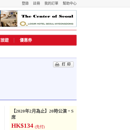
登錄
註冊
我的訂單
幫助中心
市旅遊
優惠券
打印
【2020年2月為止】20時公演・S
席
HK$134
(先付)