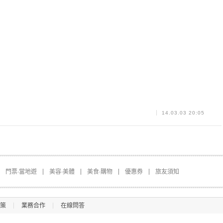
14.03.03 20:05
門票∙當地遊
美容∙美體
美食∙購物
優惠券
旅友須知
策
業務合作
在線問答