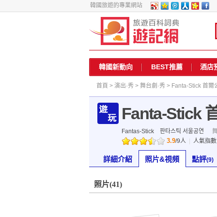
韓國旅遊的專業網站
韓國新動向
BEST推薦
酒店
首頁
>
演出·秀
>
舞台劇·秀
> Fanta-Stick 首
Fanta-Stic
Fantas-Stick
판타스틱 서울공연
3.9
/
9
人
|
人氣指
詳細介紹
照片&視頻
點評
(9)
照片
(41)