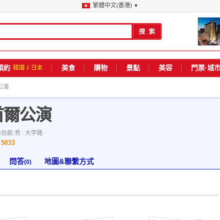
繁體中文(香港)
▼
預約
美食
購物
景點
美容
門票·城
韓國
/
日本
爾公演
k 首爾公演
舞台劇·秀
|
大学路
5033
數
問答
地圖&聯繫方式
(0)