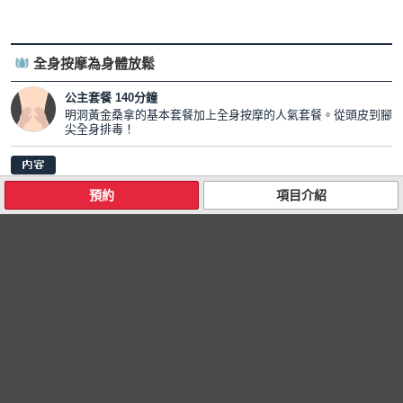
全身按摩為身體放鬆
公主套餐 140分鐘
明洞黃金桑拿的基本套餐加上全身按摩的人氣套餐。從頭皮到腳
尖全身排毒！
基本套餐①卸妝②淋浴③黃金浴④黃土桑拿⑤搓澡⑥臉上的海草面膜⑦全
預約
項目介紹
身保濕⑧洗發水
+按摩套餐①背+小腿②臉部角質③去角質按摩④小臉按摩⑤膠原蛋白面膜
⑥足部按摩+足部角質⑦頭皮按摩