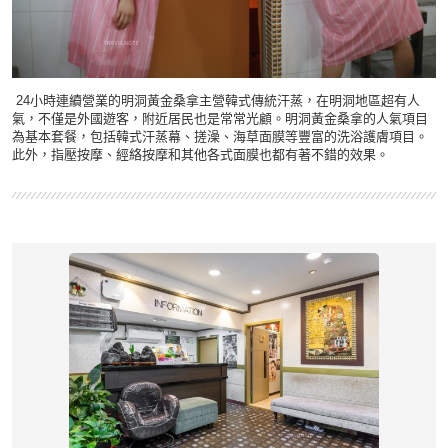
24小時連續營業的明洞黃金桑拿主營韓式傳統汗蒸，在明洞地區超有人
氣，不僅是外國遊客，附近居民也是常常光顧。明洞黃金桑拿的人氣項目
為基本套餐，包括韓式汗蒸幕、搓澡、海草面膜等豐富的洗浴護膚項目。
此外，指壓按摩、經絡按摩和其他各式面膜也都有著不錯的效果。