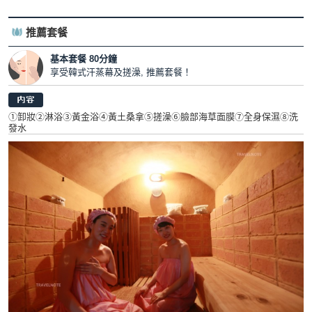
推薦套餐
基本套餐 80分鐘
享受韓式汗蒸幕及搓澡, 推薦套餐！
①卸妝②淋浴③黃金浴④黃土桑拿⑤搓澡⑥臉部海草面膜⑦全身保濕⑧洗
發水