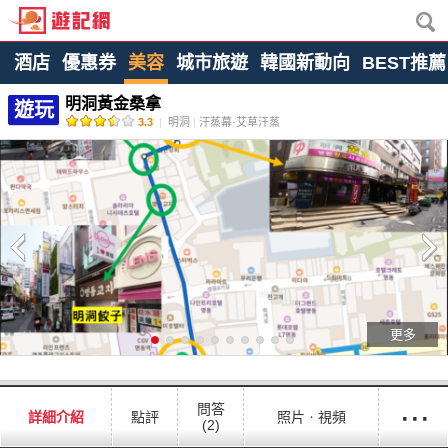
酒店
優惠券
美容
城市旅遊
韓國新動向
BEST推薦
明洞黃金桑拿
遊玩
3.3
|
明洞
|
汗蒸幕·艾草汗蒸
更多
···
問答
詳細介紹
點評
照片ㆍ視頻
(2)