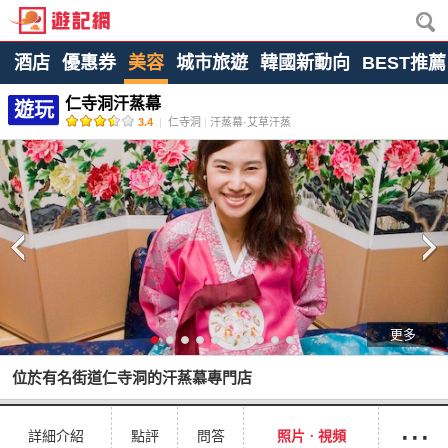
酒店
優惠券
美容
城市旅遊
韓國新動向
BEST推薦
仁寺洞汗蒸幕
遊玩
3.4
|
仁寺洞
|
汗蒸幕·艾草汗蒸
更多
位於有名街道仁寺洞的汗蒸慕專門店
···
詳細介紹
點評
問答
照片ㆍ視頻