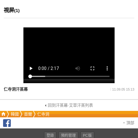
視屏
(1)
仁寺洞汗蒸幕
11.09.05 15:13
回到汗蒸幕·艾草汗蒸列表
韓國
首爾
仁寺洞
頂部
登錄
預約管理
PC版