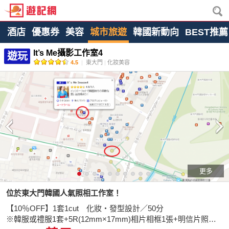
酒店
優惠券
美容
城市旅遊
韓國新動向
BEST推薦
It’s Me攝影工作室4
遊玩
4.5
|
東大門
|
化妝美容
更多
位於東大門韓國人氣照相工作室！
【10％OFF】1套1cut 化妝・發型設計／50分
※韓服或禮服1套+5R(12mm×17mm)相片相框1張+明信片照片1張口袋照片一張