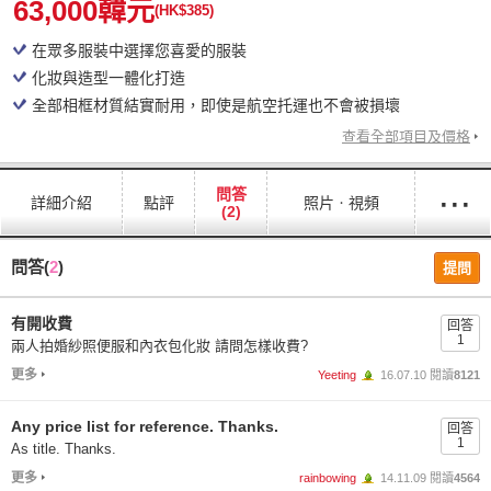
63,000韓元
(HK$385)
在眾多服裝中選擇您喜愛的服裝
化妝與造型一體化打造
全部相框材質結實耐用，即使是航空托運也不會被損壞
查看全部項目及價格
···
問答
詳細介紹
點評
照片ㆍ視頻
(2)
問答(
2
)
提問
有開收費
回答
1
兩人拍婚紗照便服和內衣包化妝 請問怎樣收費?
更多
Yeeting
16.07.10 閱讀
8121
Any price list for reference. Thanks.
回答
1
As title. Thanks.
更多
rainbowing
14.11.09 閱讀
4564