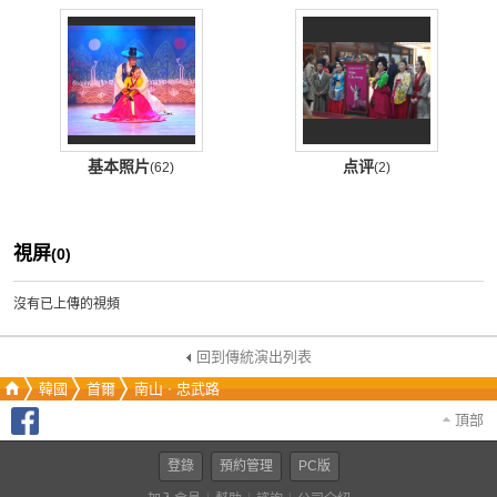
基本照片
点评
(62)
(2)
視屏
(0)
沒有已上傳的視頻
回到傳統演出列表
韓國
首爾
南山ㆍ忠武路
頂部
登錄
預約管理
PC版