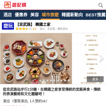
酒店
優惠券
美容
城市旅遊
韓國新動向
BEST推薦
【忠武路】 韓國之家
遊玩
3.3
|
南山ㆍ忠武路
|
傳統演出
更多
從忠武路站步行1分鐘，在韓國之家享受傳統的宮殿美食，傳統
的表演藝術和文化體驗吧！
演出（僅限演出, 1人預約ok）