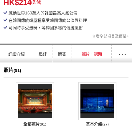
HK$214
(先付)
感動世界160萬人的韓國最高人氣公演
在韓國傳統韓屋種享受韓國傳統公演與料理
可同時享受鼓舞，等韓國多樣的傳統風俗
查看全部項目及價格
···
詳細介紹
點評
問答
照片ㆍ視頻
照片
(91)
全部照片
基本介绍
(91)
(27)