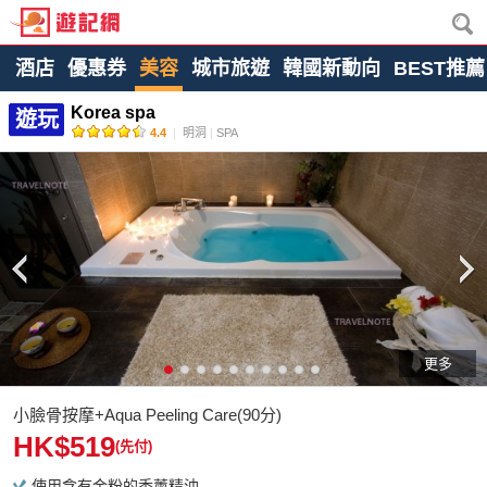
酒店
優惠券
美容
城市旅遊
韓國新動向
BEST推薦
Korea spa
遊玩
4.4
|
明洞
|
SPA
更多
小臉骨按摩+Aqua Peeling Care(90分)
HK$519
(先付)
使用含有金粉的香薰精油