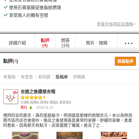
使用石膏面膜促進脂肪燃燒
享受兩人的獨有空間
查看全部項目及價格
···
點評
問答
詳細介紹
照片ㆍ視頻
(4)
(19)
點評(
4
)
撰寫點評
有幫助
有意思
有同感
投稿順
評價順
去過之後還想去哦
5
交通
5
服務
5
環境
5
價格
5
滿意度
5
羅拉
2018.11.14
禮拜四去的那天，真的是超級冷，明洞還是那樣的熱鬧非凡。本以為明洞
鬧市區的店也會很吵，進店之後發現真是異常的安靜，舒緩的音樂，柔柔
的香氣，因為那天有點冷，店家還開了暖風。進去了之...