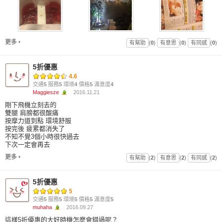
更多
有幫助
(
0
)
有意思
(
0
)
有同感
(
0
)
5折優惠
4.6
交通
5
服務
5
環境
4
價格
5
滿意度
4
Maggiesze
2016.11.21
剛下飛機立刻去的
雙腿 肩膀都很酸痛
按摩力道到點 環境舒服
按完後 疲累都消失了
不知不覺3個小時很快過去
下次一定會再去
更多
有幫助
(
2
)
有意思
(
2
)
有同感
(
2
)
5折優惠
5
交通
5
服務
5
環境
5
價格
5
滿意度
5
muhaha
2016.09.27
這樣5折優惠的大好時機怎麼會錯過呢？