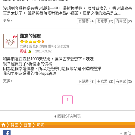
沒想到套餐裡還有拔火罐這一項， 最近換季期， 腰酸背痛的， 拔火罐效果
真是太快了， 雖然拔得時候稍微有點小痛苦，但是之後的效果是立...
更多
有幫助
(
4
)
有意思
(
2
)
有同感
(
2
)
難忘的經歷
5
交通
5
服務
5
環境
5
價格
5
滿意度
5
缇哇
2016.09.02
和男朋友在壹起1000天紀念，選擇去享受壹下。嘿嘿
很幸運買到了5折優惠的價格
因為這個幸運價格，所以更覺得用這個網站是不錯的選擇
我和男朋友選擇的情侶spa管理
更多
有幫助
(
2
)
有意思
(
2
)
有同感
(
2
)
1
回到SPA列表
韓國
首爾
明洞
頂部