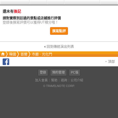
還未有
後記
請對實際到訪過的景點或店鋪進行評價
登錄後撰寫評價可以獲得UT積分哦！
撰寫點評
回到傳統演出列表
韓國
首爾
市廳ㆍ光化門
頂部
登錄
預約管理
PC版
加入會員
幫助
諮詢
公司介紹
© TRAVELNOTE CORP.