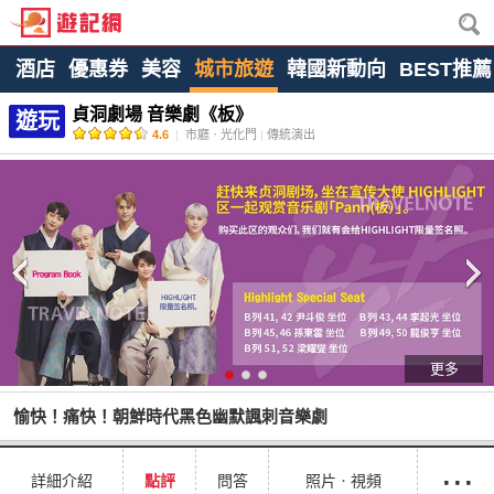
酒店
優惠券
美容
城市旅遊
韓國新動向
BEST推薦
貞洞劇場 音樂劇《板》
遊玩
4.6
|
市廳ㆍ光化門
|
傳統演出
更多
愉快！痛快！朝鮮時代黑色幽默諷刺音樂劇
···
詳細介紹
點評
問答
照片ㆍ視頻