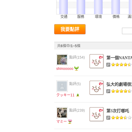
交通 服務 環境 價格 滿
我要點評
共
6
條中/
1~5
條
點評(154)
第一個NANT
shinooooo
點評(5)
弘大的劇場很
クッキー11
點評(239)
第3次打哪吒
マミー