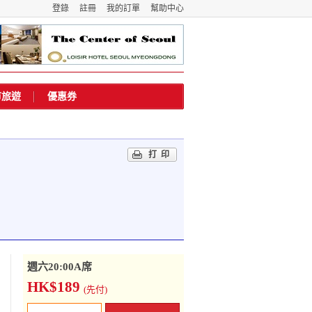
登錄
註冊
我的訂單
幫助中心
市旅遊
優惠券
打印
週六20:00A席
HK$189
(先付)