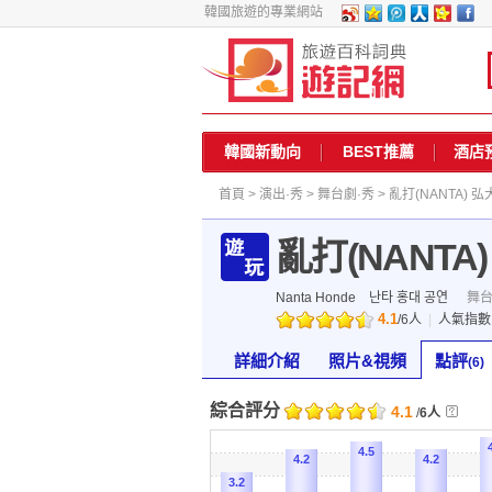
韓國旅遊的專業網站
韓國新動向
BEST推薦
酒店
首頁
>
演出·秀
>
舞台劇·秀
> 亂打(NANTA) 
亂打(NANTA
Nanta Honde
난타 홍대 공연
舞台
4.1
/
6
人
|
人氣指
詳細介紹
照片&視頻
點評
(6)
綜合評分
4.1
/
6人
4.5
4.2
4.2
3.2