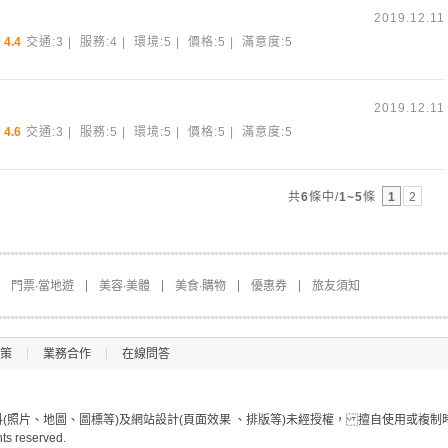
2019.12.11
4.4
交通:3 | 服務:4 | 環境:5 | 價格:5 | 滿意度:5
2019.12.11
4.6
交通:3 | 服務:5 | 環境:5 | 價格:5 | 滿意度:5
共
6
條中/
1~5
條
1
2
門票∙當地遊
美容∙美體
美食∙購物
優惠券
旅友須知
策
業務合作
在線問答
照片、地圖、圖標等)及網站設計(頁面效果 、排版等)未經授權， 擅自使用或複制
hts reserved.