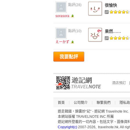
點評(28)
很愉快
sorasora
點評(10)
果然……
えーかず
我要點評
酒店預訂
首頁
公司簡介
聯繫我們
隱私政
遊走韓國，錦囊妙“記” - 遊記網 Travelnote Inc.
本網站版權 TRAVELNOTE INC 所屬
遊記網所登載的一切內容，包括文字、圖像資料(
Copyright(c)
2007-2026, travelnote.hk. All rig