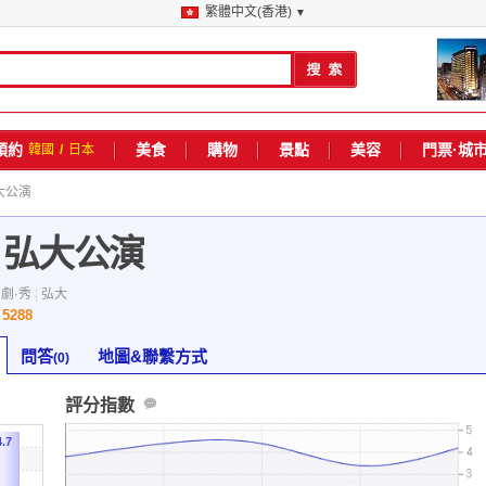
繁體中文(香港)
▼
預約
美食
購物
景點
美容
門票·城
韓國
/
日本
弘大公演
) 弘大公演
劇·秀
|
弘大
5288
數
問答
地圖&聯繫方式
(0)
評分指數
4.7