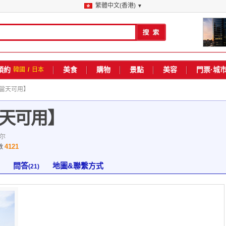
繁體中文(香港)
▼
預約
美食
購物
景點
美容
門票·城
韓國
/
日本
【當天可用】
天可用】
尔
4121
數
問答
地圖&聯繫方式
(21)