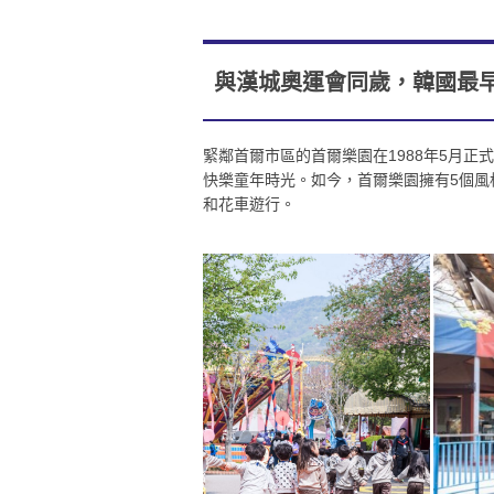
與漢城奧運會同歲，韓國最
緊鄰首爾市區的首爾樂園在1988年5月
快樂童年時光。如今，首爾樂園擁有5個風
和花車遊行。