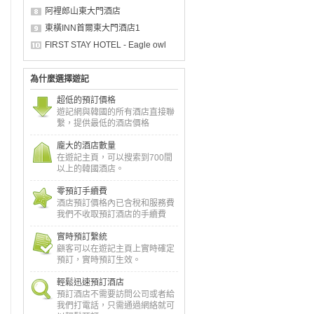
阿裡郎山東大門酒店
東橫INN首爾東大門酒店1
FIRST STAY HOTEL - Eagle owl
為什麼選擇遊記
超低的預訂價格
遊記網與韓國的所有酒店直接聯
繫，提供最低的酒店價格
龐大的酒店數量
在遊記主頁，可以搜索到700間
以上的韓國酒店。
零預訂手續費
酒店預訂價格內已含稅和服務費
我們不收取預訂酒店的手續費
實時預訂繫統
顧客可以在遊記主頁上實時確定
預訂，實時預訂生效。
輕鬆迅速預訂酒店
預訂酒店不需要訪問公司或者給
我們打電話，只需通過網絡就可