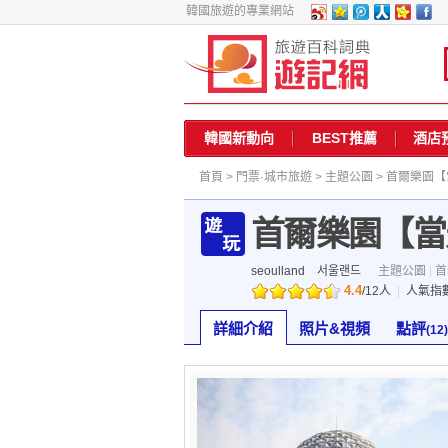
韓國旅遊的專業網站
韓國新動向
BEST推薦
酒店
首頁
>
門票·城市旅遊
>
主題公園
> 首爾樂園
首爾樂園【當
seoulland
서울랜드
主題公園
|
首
4.4
/
12
人
|
人氣指
詳細介紹
照片&視頻
點評
(12)