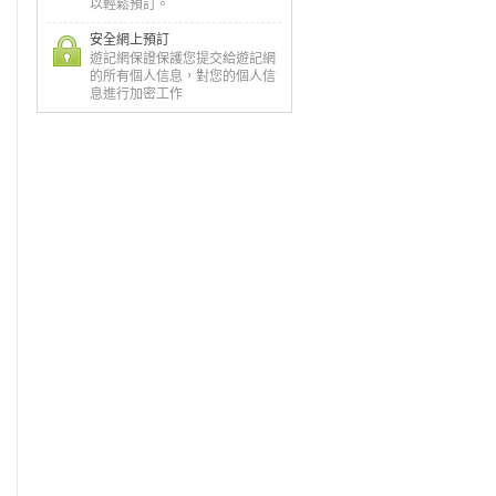
以輕鬆預訂。
安全網上預訂
遊記網保證保護您提交給遊記網
的所有個人信息，對您的個人信
息進行加密工作