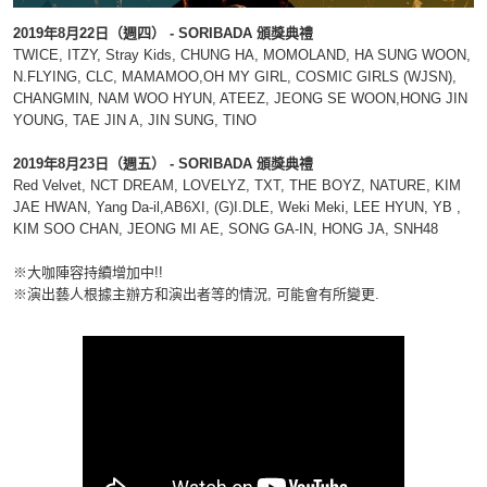
2019年8月22日（週四） -
SORIBADA 頒獎典禮
TWICE, ITZY, Stray Kids, CHUNG HA, MOMOLAND, HA SUNG WOON,
N.FLYING, CLC, MAMAMOO,OH MY GIRL, COSMIC GIRLS (WJSN),
CHANGMIN, NAM WOO HYUN, ATEEZ, JEONG SE WOON,HONG JIN
YOUNG, TAE JIN A, JIN SUNG, TINO
2019年8月23日（週五） -
SORIBADA 頒獎典禮
Red Velvet, NCT DREAM, LOVELYZ, TXT, THE BOYZ, NATURE, KIM
JAE HWAN, Yang Da-il,AB6XI, (G)I.DLE, Weki Meki, LEE HYUN, YB ,
KIM SOO CHAN, JEONG MI AE, SONG GA-IN, HONG JA, SNH48
※
大咖陣容持續增加中!!
※演出藝人根據主辦方和演出者等的情況, 可能會有所變更.