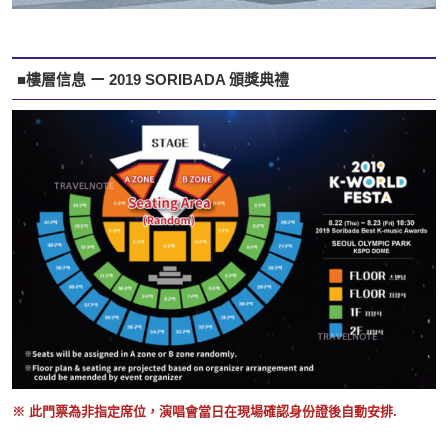
■樓層信息 ー 2019 SORIBADA 頒獎典禮
※ 此門票為非指定席位，演唱會當日在現場確認身份證後自動安排.