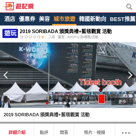
酒店
優惠券
美容
城市旅遊
韓國新動向
BEST推薦
2019 SORIBADA 頒獎典禮+藍毯觀賞 活動
遊玩
0
|
三成ㆍ蠶室
|
KPOP公演/體驗/活動
更多
2019 SORIBADA 頒獎典禮+藍毯觀賞 活動
···
詳細介紹
點評
問答
照片ㆍ視頻