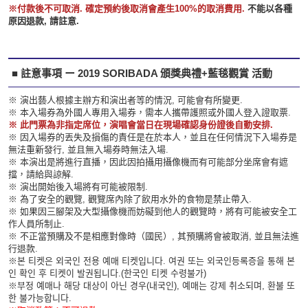
※付款後不可取消. 確定預約後取消會產生100%的取消費用.
不能以各種
原因退款, 請註意.
■ 註意事項 ー 2019 SORIBADA 頒獎典禮+藍毯觀賞 活動
※ 演出藝人根據主辦方和演出者等的情況, 可能會有所變更.
※ 本入場券為外國人專用入場券，需本人攜帶護照或外國人登入證取票.
※ 此門票為非指定席位，演唱會當日在現場確認身份證後自動安排.
※ 因入場券的丟失及損傷的責任是在於本人，並且在任何情況下入場券是
無法重新發行, 並且無入場券時無法入場.
※ 本演出是將進行直播，因此因拍攝用攝像機而有可能部分坐席會有遮
擋，請給與諒解.
※ 演出開始後入場將有可能被限制.
※ 為了安全的觀覽, 觀覽席內除了飲用水外的食物是禁止帶入.
※ 如果因三腳架及大型攝像機而妨礙到他人的觀覽時，將有可能被安全工
作人員所制止.
※ 不正當預購及不是相應對像時（國民）, 其預購將會被取消, 並且無法進
行退款.
※본 티켓은 외국인 전용 예매 티켓입니다. 여권 또는 외국인등록증을 통해 본
인 확인 후 티켓이 발권됩니다.(한국인 티켓 수령불가)
※부정 예매나 해당 대상이 아닌 경우(내국인), 예매는 강제 취소되며, 환불 또
한 불가능합니다.