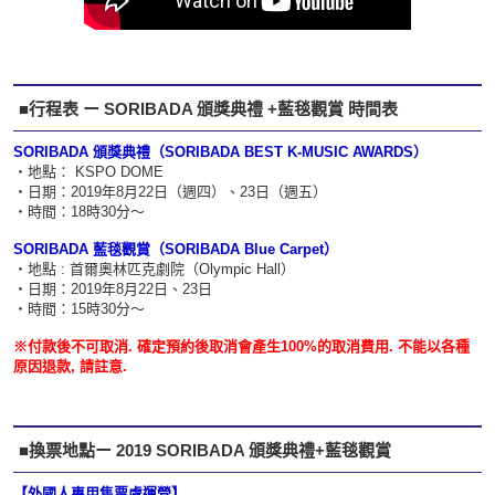
■行程表 ー SORIBADA 頒獎典禮 +藍毯觀賞 時間表
SORIBADA 頒獎典禮
（SORIBADA BEST K-MUSIC AWARDS）
・地點
：
KSPO DOME
・日期：2019年8月22日（週四）、23日（週五）
・時間：18時30分～
SORIBADA 藍毯觀賞（SORIBADA Blue Carpet）
・地點 :
首爾奧林匹克劇院
（Olympic Hall）
・日期：2019年8月22日、23日
・時間：15時30分～
※付款後不可取消. 確定預約後取消會產生100%的取消費用. 不能以各種
原因退款, 請註意.
■換票地點ー 2019 SORIBADA 頒獎典禮+藍毯觀賞
【外國人專用售票處運營】