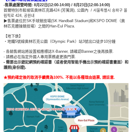
-售票處運營時間: 8月22日(12:00-14:00) / 8月23日(12:00-14:00)
首爾特別市鬆坡區奧林匹克路424 (芳荑洞)
, 公園內 / 서울특별시 송파구 올
림픽로 424, 공원내
▶售票處位於SK手球競技場(SK Handball Stadium)和KSPO DOME（奧
林匹克體操競技場）之間的Han-Eul Plaza.
【地下鉄】
・地鐵5號線奧林匹克公園（Olympic Park）站3號出口徒步10分鐘
- 各銷售網站將設置相應標誌X-Banner, 請確認Banner之後再換票.
- 請務必在指定外國人專用票務處更換門票.
-
需要出示遊記網預約確認書（或者使用智能手機出示預約確認書畫面）和
護照(身份證)
.
★預約確定後的取消手續費為100%. 不能以各種理由退票, 請註意.