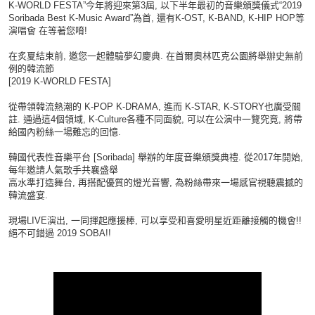
K-WORLD FESTA”今年將迎來第3屆, 以下半年最初的音樂頒獎儀式“2019
Soribada Best K-Music Award”為首, 還有K-OST, K-BAND, K-HIP HOP等
演唱會 在等著您唷!
在炙夏結束前, 邀您一起體驗夢幻慶典. 在首爾奧林匹克公園將舉辦史無前
例的韓流節
[2019 K-WORLD FESTA]
從帶領韓流熱潮的 K-POP K-DRAMA, 進而 K-STAR, K-STORY也廣受關
註. 通過這4個領域, K-Culture各種不同面貌, 可以在公演中一覽究竟, 將帶
給國內粉絲一場難忘的回憶.
韓國代表性音樂平台 [Soribada] 舉辦的年度音樂頒獎典禮. 從2017年開始,
每年邀請人氣歌手共襄盛舉
高水準打造舞台, 再搭配優質的燈光音響, 為粉絲帶來一場感官視聽震撼的
韓流盛宴.
現場LIVE演出, 一同揮起應援棒, 可以享受和喜愛明星近距離接觸的機會!!
絕不可錯過 2019 SOBA!!