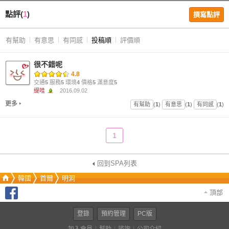
點評(
1
)
撰寫點評
有幫助
有意思
有同感
投稿順
評價順
很不錯呢
4.8
交通
5
服務
5
環境
4
價格
5
滿意度
5
缇哇
2016.09.02
更多
有幫助
(
1
)
有意思
(
1
)
有同感
(
1
)
1
回到SPA列表
韓國
首爾
明洞
頂部
登錄
預約管理
PC版