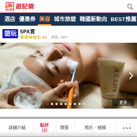
酒店
優惠券
美容
城市旅遊
韓國新動向
BEST推薦
SPA宮
遊玩
4.5
|
明洞
|
SPA
更多
···
點評
詳細介紹
問答
照片ㆍ視頻
(1)