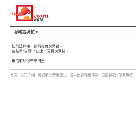
服務器過忙。
如無法連接，請稍後再次嘗試。
或點擊“後退”，由上一頁再次嘗試。
很抱歉給你帶來困擾。
首頁
|
公司介紹
|
遊記網的發展歷史
|
個人信息保護條款
|
全部條款
|
聯繫我們