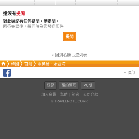
還沒有
提問
對此遊記有任何疑問，請提問。
回答完畢後，將同時為您發送郵件
提問
回到名勝古迹列表
韓國
首爾
汝矣島ㆍ永登浦
頂部
登錄
預約管理
PC版
加入會員
幫助
諮詢
公司介紹
© TRAVELNOTE CORP.