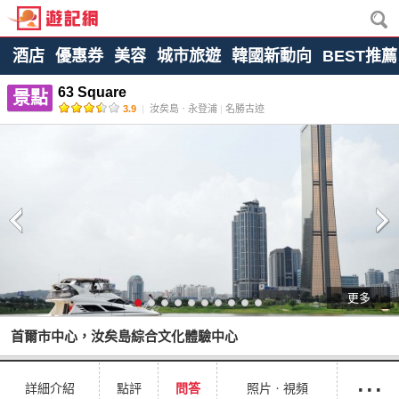
酒店
優惠券
美容
城市旅遊
韓國新動向
BEST推薦
63 Square
景點
3.9
|
汝矣島ㆍ永登浦
|
名勝古迹
更多
首爾市中心，汝矣島綜合文化體驗中心
···
詳細介紹
點評
問答
照片ㆍ視頻