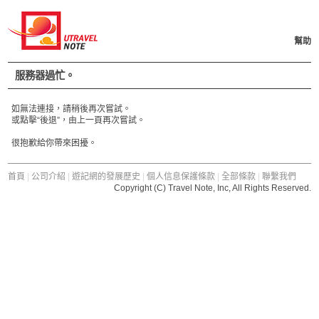
幫助
服務器過忙。
如無法連接，請稍後再次嘗試。
或點擊“後退”，由上一頁再次嘗試。
很抱歉給你帶來困擾。
首頁
|
公司介紹
|
遊記網的發展歷史
|
個人信息保護條款
|
全部條款
|
聯繫我們
Copyright (C) Travel Note, Inc, All Rights Reserved.