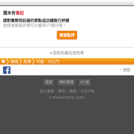
還未有
後記
請對實際到訪過的景點或店鋪進行評價
登錄後撰寫評價可以獲得UT積分哦！
撰寫點評
回到名勝古迹列表
韓國
首爾
市廳ㆍ光化門
頂部
登錄
預約管理
PC版
加入會員
幫助
諮詢
公司介紹
© TRAVELNOTE CORP.