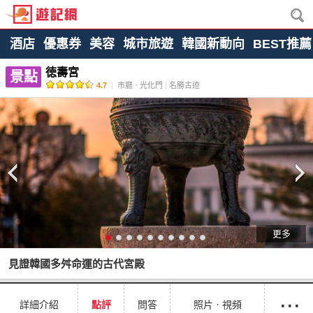
酒店
優惠券
美容
城市旅遊
韓國新動向
BEST推薦
徳壽宮
景點
4.7
|
市廳ㆍ光化門
|
名勝古迹
更多
見證韓國多舛命運的古代宮殿
···
詳細介紹
點評
問答
照片ㆍ視頻